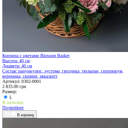
Корзина с цветами Blossom Basket
Высота:
40 см
Диаметр:
40 см
Состав:
ранункулюс, эустома, гвоздика, тюльпан, гиперикум,
вероника, скимия, эвкалипт
Артикул:
0302-0001
2 835.00 грн
Размер:
L
В наличии
Подробнее
В корзину