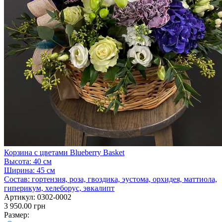
Корзина с цветами Blueberry Basket
Высота:
40 см
Ширина:
45 см
Состав:
гортензия, роза, гвоздика, эустома, орхидея, маттиола,
гиперикум, хелеборус, эвкалипт
Артикул:
0302-0002
3 950.00 грн
Размер: