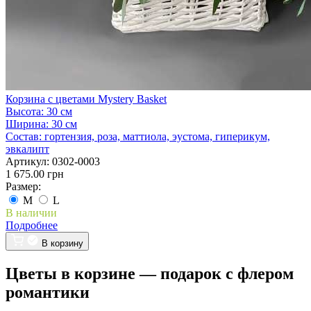
Корзина с цветами Mystery Basket
Высота:
30 см
Ширина:
30 см
Состав:
гортензия, роза, маттиола, эустома, гиперикум,
эвкалипт
Артикул:
0302-0003
1 675.00 грн
Размер:
M
L
В наличии
Подробнее
В корзину
Цветы в корзине — подарок с флером
романтики