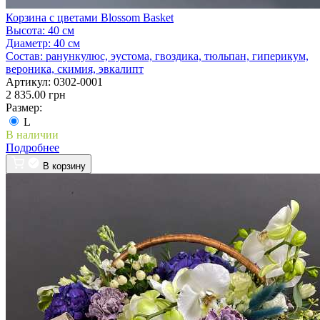
Корзина с цветами Blossom Basket
Высота:
40 см
Диаметр:
40 см
Состав:
ранункулюс, эустома, гвоздика, тюльпан, гиперикум,
вероника, скимия, эвкалипт
Артикул:
0302-0001
2 835.00 грн
Размер:
L
В наличии
Подробнее
В корзину