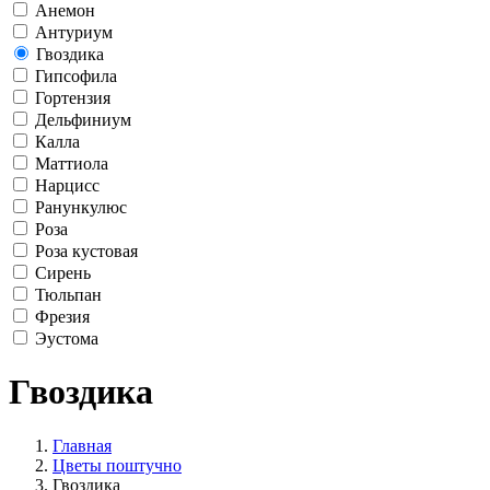
Анемон
Антуриум
Гвоздика
Гипсофила
Гортензия
Дельфиниум
Калла
Маттиола
Нарцисс
Ранункулюс
Роза
Роза кустовая
Сирень
Тюльпан
Фрезия
Эустома
Гвоздика
Главная
Цветы поштучно
Гвоздика