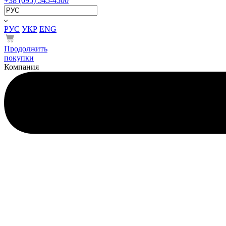
+38 (095) 545-4500
РУС
УКР
ENG
Продолжить
покупки
Компания