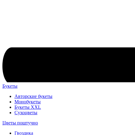
Букеты
Авторские букеты
Монобукеты
Букеты XXL
Сухоцветы
Цветы поштучно
Гвоздика