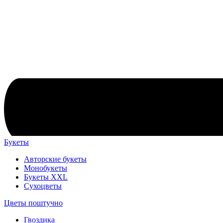
Букеты
Авторские букеты
Монобукеты
Букеты XXL
Сухоцветы
Цветы поштучно
Гвоздика