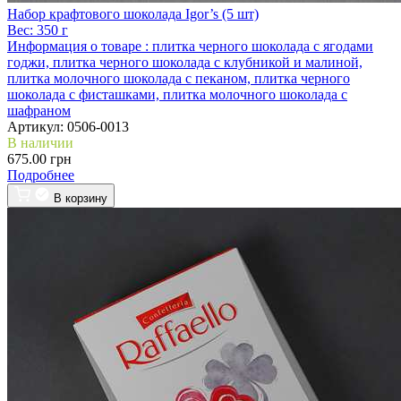
Набор крафтового шоколада Igor’s (5 шт)
Вес:
350 г
Информация о товаре :
плитка черного шоколада с ягодами
годжи, плитка черного шоколада с клубникой и малиной,
плитка молочного шоколада с пеканом, плитка черного
шоколада с фисташками, плитка молочного шоколада с
шафраном
Артикул:
0506-0013
В наличии
675.00 грн
Подробнее
В корзину