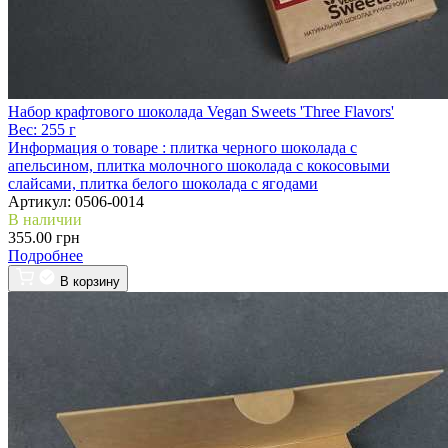
Набор крафтового шоколада Vegan Sweets 'Three Flavors'
Вес:
255 г
Информация о товаре :
плитка черного шоколада с
апельсином, плитка молочного шоколада с кокосовыми
слайсами, плитка белого шоколада с ягодами
Артикул:
0506-0014
В наличии
355.00 грн
Подробнее
В корзину