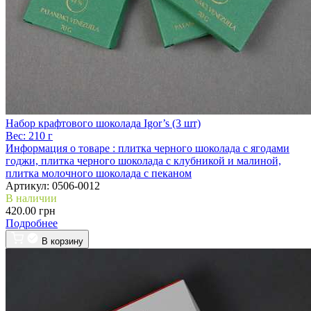
Набор крафтового шоколада Igor’s (3 шт)
Вес:
210 г
Информация о товаре :
плитка черного шоколада с ягодами
годжи, плитка черного шоколада с клубникой и малиной,
плитка молочного шоколада с пеканом
Артикул:
0506-0012
В наличии
420.00 грн
Подробнее
В корзину