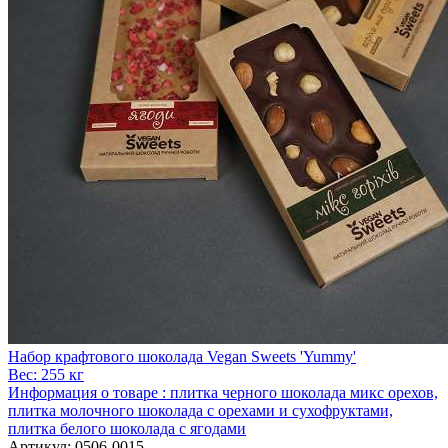
Набор крафтового шоколада Vegan Sweets 'Yummy'
Вес:
255 кг
Информация о товаре :
плитка черного шоколада микс орехов,
плитка молочного шоколада с орехами и сухофруктами,
плитка белого шоколада с ягодами
Артикул:
0506-0015