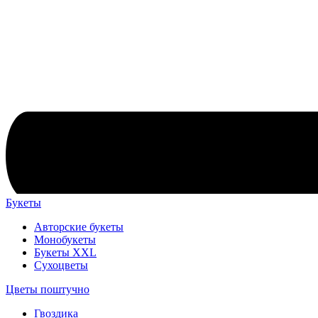
Букеты
Авторские букеты
Монобукеты
Букеты XXL
Сухоцветы
Цветы поштучно
Гвоздика