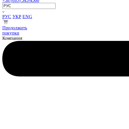
+38 (095) 545-4500
РУС
УКР
ENG
Продолжить
покупки
Компания