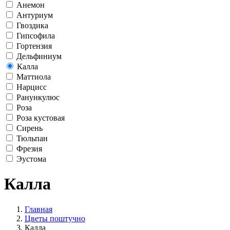
Анемон
Антуриум
Гвоздика
Гипсофила
Гортензия
Дельфиниум
Калла
Маттиола
Нарцисс
Ранункулюс
Роза
Роза кустовая
Сирень
Тюльпан
Фрезия
Эустома
Калла
Главная
Цветы поштучно
Калла