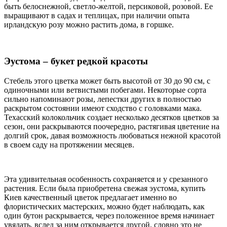
быть белоснежной, светло-желтой, персиковой, розовой. Ее
выращивают в садах и теплицах, при наличии опыта
ирландскую розу можно растить дома, в горшке.
Эустома – букет редкой красоты
Стебель этого цветка может быть высотой от 30 до 90 см, с
одиночными или ветвистыми побегами. Некоторые сорта
сильно напоминают розы, лепестки других в полностью
раскрытом состоянии имеют сходство с головками мака.
Техасский колокольчик создает несколько десятков цветков за
сезон, они раскрываются поочередно, растягивая цветение на
долгий срок, давая возможность любоваться нежной красотой
в своем саду на протяжении месяцев.
Эта удивительная особенность сохраняется и у срезанного
растения. Если была приобретена свежая эустома, купить
Киев качественный цветок предлагает именно во
флористических мастерских, можно будет наблюдать, как
один бутон раскрывается, через положенное время начинает
увядать, вслед за ним открывается другой, словно это не