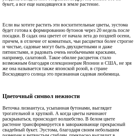
букет, а все еще находящееся в земле растение.
Если вы хотите растить эти восхитительные цветы, эустома
будет готова к формированию бутонов через 20 недель после
посадки. В садах она цветет от начала лета до поздней осени,
причем, в отличие от комнатных, чьи расцветки более строгие
и чистые, садовые могут быть двухцветными и даже
пятнистыми, и радовать очень необычными красками,
например, салатовой. Такое обилие расцветок стало
возможным благодаря селекционерам Японии и США, не зря
же она называется также японской розой, в стране
Восходящего солнца это признанная садовая любимица.
Цветочный символ нежности
Веточка лизиантуса, усыпанная бутонами, выглядит
трогательной и хрупкой. А когда цветы начинают
раскрываться, происходит волшебство. В белом цвете
растение трансформируется в завораживающе прекрасный
свадебный букет. Эустома, благодаря своим небольшим
размерам и ветвистым стеблям, прекрасно выглядит в