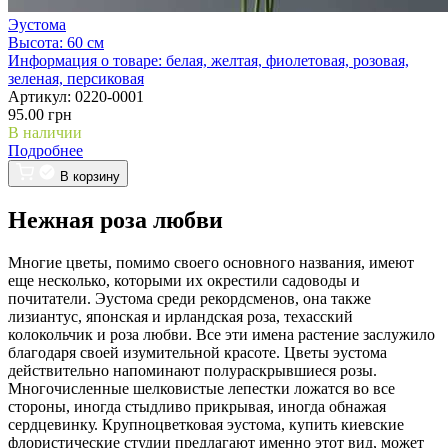
Эустома
Высота:
60 см
Информация о товаре:
белая, желтая, фиолетовая, розовая,
зеленая, персиковая
Артикул:
0220-0001
95.00 грн
В наличии
Подробнее
В корзину
Нежная роза любви
Многие цветы, помимо своего основного названия, имеют
еще несколько, которыми их окрестили садоводы и
почитатели. Эустома среди рекордсменов, она также
лизиантус, японская и ирландская роза, техасский
колокольчик и роза любви. Все эти имена растение заслужило
благодаря своей изумительной красоте. Цветы эустома
действительно напоминают полураскрывшиеся розы.
Многочисленные шелковистые лепестки ложатся во все
стороны, иногда стыдливо прикрывая, иногда обнажая
сердцевинку. Крупноцветковая эустома, купить киевские
флористические студии предлагают именно этот вид, может