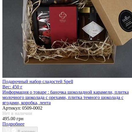
Подарочный набор сладостей Spell
Вес:
450 г
Информация о товаре :
баночка шоколадной карамели, плитка
молочного шоколада с орехами, плитка темного шоколада с
ягодами, коробка, лента
Артикул:
0509-0002
Нет в наличии
495.00 грн
Подробнее
В корзину