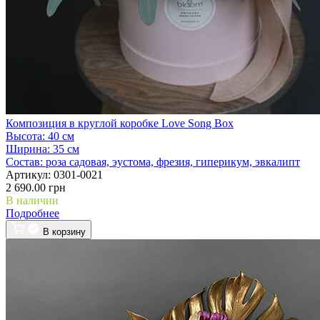
Композиция в круглой коробке Love Song Box
Высота:
40 см
Ширина:
35 см
Состав:
роза садовая, эустома, фрезия, гиперикум, эвкалипт
Артикул:
0301-0021
2 690.00 грн
В наличии
Подробнее
В корзину