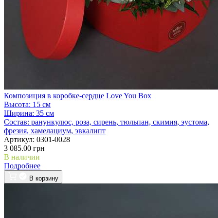
Композиция в коробке-сердце Love You Box
Высота:
15 см
Ширина:
35 см
Состав:
ранункулюс, роза, сирень, тюльпан, скимия, эустома,
фрезия, хамелациум, эвкалипт
Артикул:
0301-0028
3 085.00 грн
В наличии
Подробнее
В корзину