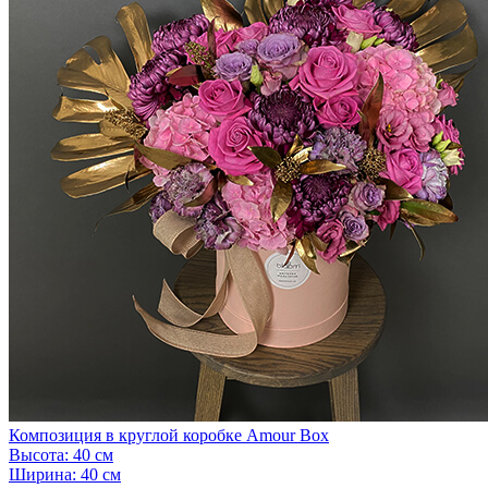
Композиция в круглой коробке Amour Box
Высота:
40 см
Ширина:
40 см