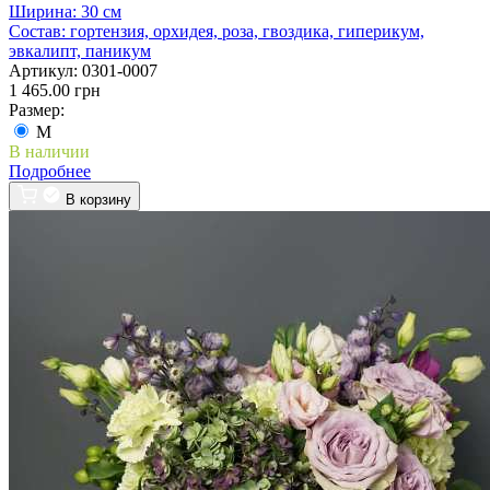
Ширина:
30 см
Состав:
гортензия, орхидея, роза, гвоздика, гиперикум,
эвкалипт, паникум
Артикул:
0301-0007
1 465.00 грн
Размер:
M
В наличии
Подробнее
В корзину