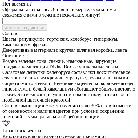
Нет времени?
Оформим заказ за вас. Оставьте номер телефона и мы
свяжемся с вами в течение нескольких минут!
Заказать в один клик
Состав
Цветы:
ранункулюс, гортензия, хелеборус, гиперикум,
хамеллациум, фрезия
Декоративные материалы:
круглая шляпная коробка, лента
Описание
Розово-зеленые тона: свежие, изысканные, чарующие,
придают композиции Divina Box ее уникальные черты.
Салатовые лепестки хелеборуса составляют восхитительное
сочетание с нежным кремовым ранункулюсом и пышными
соцветиями гортензии. Точечные акценты: коралловые ягоды
гиперикума и белый хамелациум обогащают общую цветовую
гамму. Эта композиция удивит и покорит получателя своей
необычной цветочной красотой!
Состав композиции может изменяться до 30% в зависимости
от сезонности и наличия цветов при условии сохранения
цветовой гаммы, размера и общей концепции.
Гарантия качества
Работаем исключительно со свежими цветами от