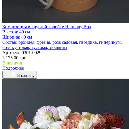
Композиция в круглой коробке Harmony Box
Высота:
40 см
Ширина:
40 см
Состав:
орхидея, фрезия, роза садовая, гвоздика, гиперикум,
роза кустовая, эустома, эвкалипт
Артикул:
0301-0029
3 175.00 грн
В наличии
Подробнее
В корзину