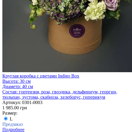
Круглая коробка с цветами Indigo Box
Высота:
30 см
Диаметр:
40 см
Состав:
гортензия, роза, гвоздика, дельфиниум, георгин,
тюльпан, эустома, скабиоза, хелеборус, гиперикум
Артикул:
0301-0003
1 985.00 грн
Размер:
L
Предзаказ
Подробнее