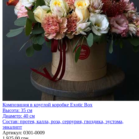
Композиция в круглой коробке Exotic Box
Высота:
35 см
Диаметр:
40 см
Состав:
протея, калла, роза, серрурия, гвоздика, эустома,
эвкалипт
Артикул:
0301-0009
1 925.00 грн