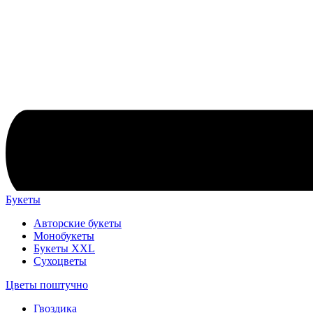
Букеты
Авторские букеты
Монобукеты
Букеты XXL
Сухоцветы
Цветы поштучно
Гвоздика