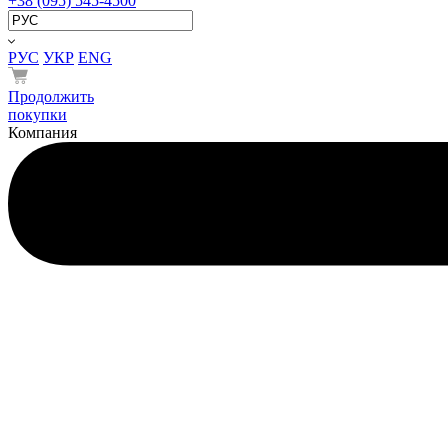
+38 (095) 545-4500
РУС
УКР
ENG
Продолжить
покупки
Компания