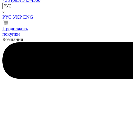
+38 (095) 545-4500
РУС
УКР
ENG
Продолжить
покупки
Компания