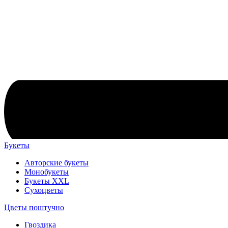
Букеты
Авторские букеты
Монобукеты
Букеты XXL
Сухоцветы
Цветы поштучно
Гвоздика