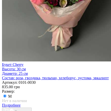
Букет Cherry
Высота:
30 см
Диаметр:
25 см
Состав:
роза, гвоздика, тюльпан, хелеборус, эустома, эвкалипт
Артикул:
0101-0030
835.00 грн
Размер:
M
Нет в наличии
Подробнее