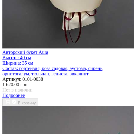
Авторский букет Aura
Высота:
40 см
Ширина:
35 см
Состав:
гортензия, роза садовая, эустома, сирень,
орнитогалум, тюльпан, гениста, эвкалипт
Артикул:
0101-0038
1 620.00 грн
Нет в наличии
Подробнее
В корзину