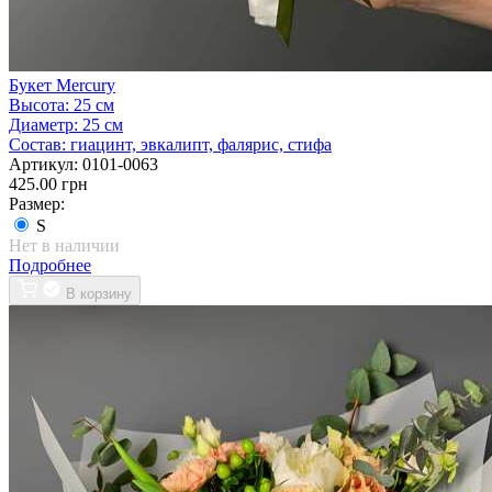
Букет Mercury
Высота:
25 см
Диаметр:
25 см
Состав:
гиацинт, эвкалипт, фалярис, стифа
Артикул:
0101-0063
425.00 грн
Размер:
S
Нет в наличии
Подробнее
В корзину