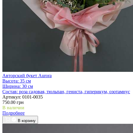
Авторский букет Aurora
Высота:
35 см
Ширина:
30 см
Состав:
роза садовая, тюльпан, гениста, гиперикум, озотамнус
Артикул:
0101-0035
750.00 грн
В наличии
Подробнее
В корзину