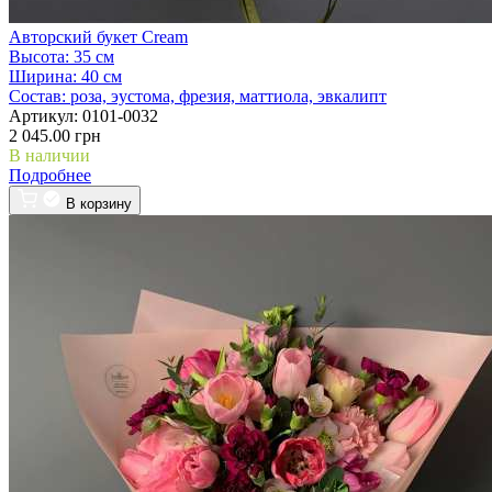
Авторский букет Cream
Высота:
35 см
Ширина:
40 см
Состав:
роза, эустома, фрезия, маттиола, эвкалипт
Артикул:
0101-0032
2 045.00 грн
В наличии
Подробнее
В корзину