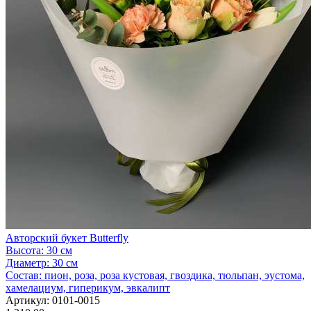
Авторский букет Butterfly
Высота:
30 см
Диаметр:
30 см
Состав:
пион, роза, роза кустовая, гвоздика, тюльпан, эустома,
хамелациум, гиперикум, эвкалипт
Артикул:
0101-0015