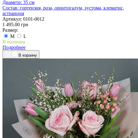
Диаметр:
35 см
Состав:
гортензия, роза, орнитогалум, эустома, клематис,
астранция
Артикул:
0101-0012
1 495.00 грн
Размер:
M
L
В наличии
Подробнее
В корзину