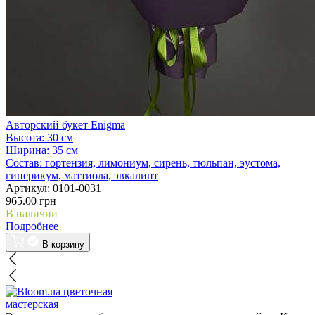
Авторский букет Enigma
Высота:
30 см
Ширина:
35 см
Состав:
гортензия, лимониум, сирень, тюльпан, эустома,
гиперикум, маттиола, эвкалипт
Артикул:
0101-0031
965.00 грн
В наличии
Подробнее
В корзину
цветочная
мастерская