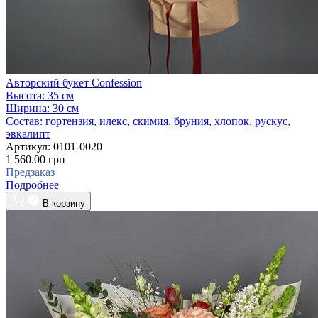
Авторский букет Сonfession
Высота:
35 см
Ширина:
30 см
Состав:
гортензия, илекс, скимия, бруния, хлопок, рускус,
эвкалипт
Артикул:
0101-0020
1 560.00 грн
Предзаказ
Подробнее
В корзину