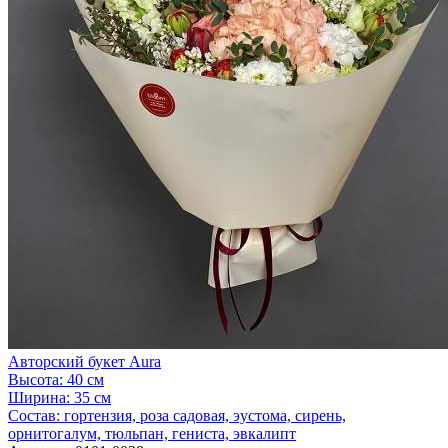
Авторский букет Aura
Высота:
40 см
Ширина:
35 см
Состав:
гортензия, роза садовая, эустома, сирень,
орнитогалум, тюльпан, гениста, эвкалипт