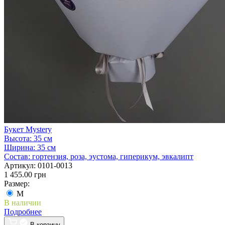
Букет Mystery
Высота:
35 см
Ширина:
35 см
Состав:
гортензия, роза, эустома, гиперикум, эвкалипт
Артикул:
0101-0013
1 455.00 грн
Размер:
M
В наличии
Подробнее
В корзину