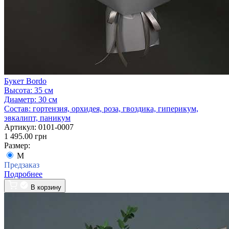
Букет Bordo
Высота:
35 см
Диаметр:
30 см
Состав:
гортензия, орхидея, роза, гвоздика, гиперикум,
эвкалипт, паникум
Артикул:
0101-0007
1 495.00 грн
Размер:
M
Предзаказ
Подробнее
В корзину