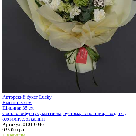
Авторский букет Lucky
Высота:
35 см
Ширина:
35 см
Состав:
вибурнум, маттиола, эустома, астранция, гвоздика,
озотамнус, эвкалипт
Артикул:
0101-0046
935.00 грн
В наличии