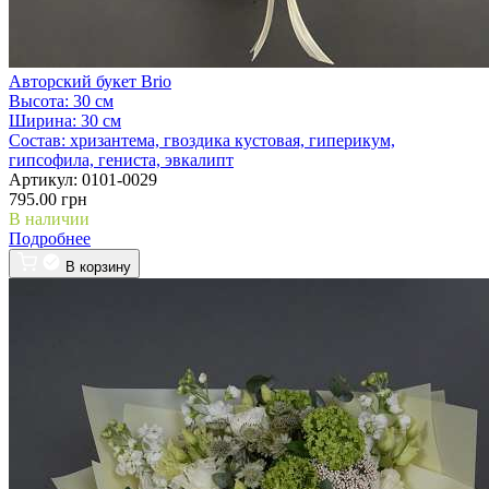
Авторский букет Brio
Высота:
30 см
Ширина:
30 см
Состав:
хризантема, гвоздика кустовая, гиперикум,
гипсофила, гениста, эвкалипт
Артикул:
0101-0029
795.00 грн
В наличии
Подробнее
В корзину