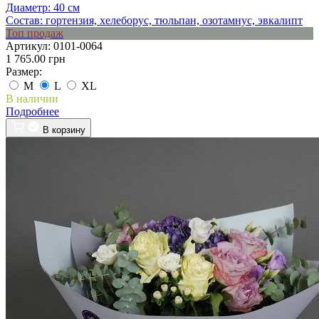
Диаметр:
40 см
Состав:
гортензия, хелеборус, тюльпан, озотамнус, эвкалипт
Топ продаж
Артикул:
0101-0064
1 765.00 грн
Размер:
M
L
XL
В наличии
Подробнее
В корзину