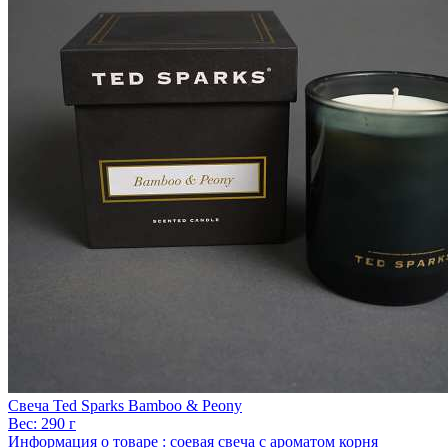
Свеча Ted Sparks Bamboo & Peony
Вес:
290 г
Информация о товаре :
соевая свеча с ароматом корня