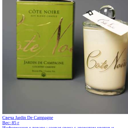
Свеча Jardin De Campagne
Вес:
85 г
Информация о товаре :
соевая свеча с ароматом цветов и