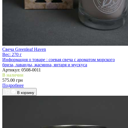
Свеча Greenleaf Haven
Вес:
270 г
Информация о товаре :
соевая свеча с ароматом морского
бриза, лаванды, жасмина, янтаря и мускуса
Артикул:
0508-0011
В наличии
575.00 грн
Подробнее
В корзину