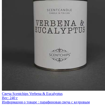
Свеча Scentchips Verbena & Eucalyptus
Вес:
240 г
Информация о товаре :
парафиновая свеча с кедровым