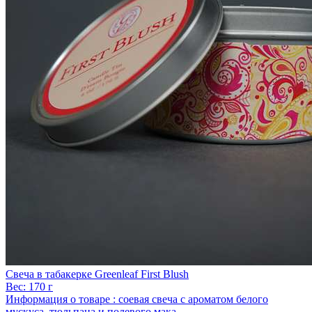
Свеча в табакерке Greenleaf First Blush
Вес:
170 г
Информация о товаре :
соевая свеча с ароматом белого
мускуса, тюльпана и полевого мака