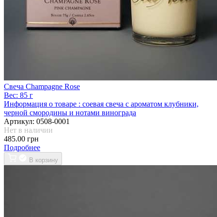
Свеча Champagne Rose
Вес:
85 г
Информация о товаре :
соевая свеча с ароматом клубники,
черной смородины и нотами винограда
Артикул:
0508-0001
Нет в наличии
485.00 грн
Подробнее
В корзину