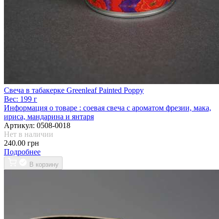
Свеча в табакерке Greenleaf Painted Poppy
Вес:
199 г
Информация о товаре :
соевая свеча с ароматом фрезии, мака,
ириса, мандарина и янтаря
Артикул:
0508-0018
Нет в наличии
240.00 грн
Подробнее
В корзину