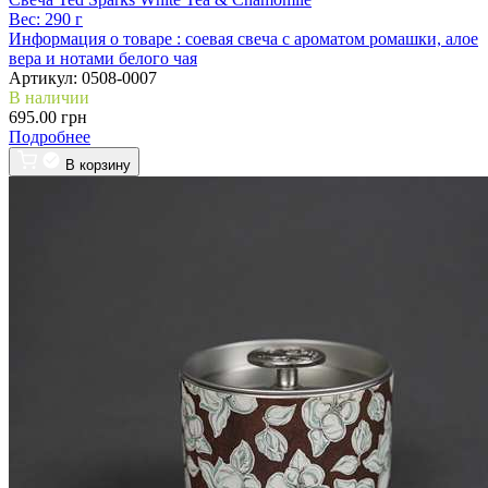
Вес:
290 г
Информация о товаре :
соевая свеча с ароматом ромашки, алое
вера и нотами белого чая
Артикул:
0508-0007
В наличии
695.00 грн
Подробнее
В корзину