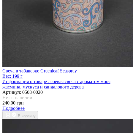
Свеча в табакерке Greenleaf Seaspray
Вес:
199 г
Информация о товаре :
соевая свеча с ароматом моря,
жасмина, мускуса и сандалового дерева
Артикул:
0508-0020
Нет в наличии
240.00 грн
Подробнее
В корзину