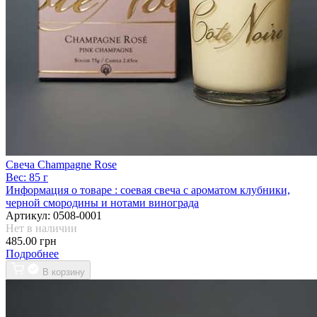
Свеча Champagne Rose
Вес:
85 г
Информация о товаре :
соевая свеча с ароматом клубники,
черной смородины и нотами винограда
Артикул:
0508-0001
Нет в наличии
485.00 грн
Подробнее
В корзину