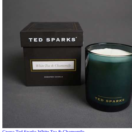
Свеча Ted Sparks White Tea & Chamomile