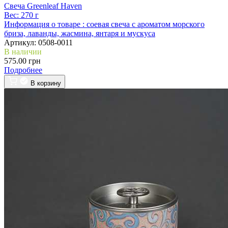
Свеча Greenleaf Haven
Вес:
270 г
Информация о товаре :
соевая свеча с ароматом морского
бриза, лаванды, жасмина, янтаря и мускуса
Артикул:
0508-0011
В наличии
575.00 грн
Подробнее
В корзину