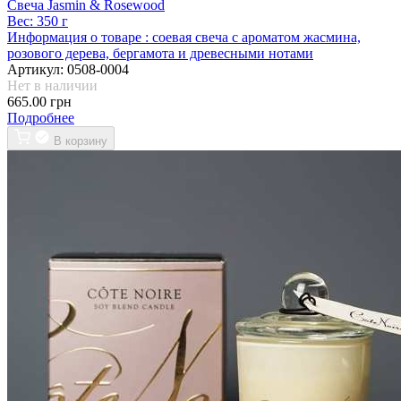
Свеча Jasmin & Rosewood
Вес:
350 г
Информация о товаре :
соевая свеча с ароматом жасмина,
розового дерева, бергамота и древесными нотами
Артикул:
0508-0004
Нет в наличии
665.00 грн
Подробнее
В корзину