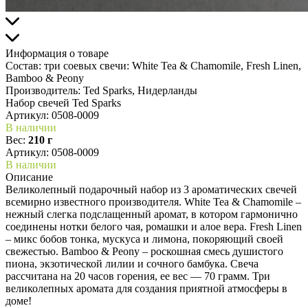
Информация о товаре
Состав:
три соевых свечи: White Tea & Chamomile, Fresh Linen,
Bamboo & Peony
Производитель:
Ted Sparks, Нидерланды
Набор свечей Ted Sparks
Артикул:
0508-0009
В наличии
Вес:
210 г
Артикул: 0508-0009
В наличии
Описание
Великолепный подарочный набор из 3 ароматических свечей
всемирно известного производителя. White Tea & Chamomile –
нежный слегка подслащенный аромат, в котором гармонично
соединены нотки белого чая, ромашки и алое вера. Fresh Linen
– микс бобов тонка, мускуса и лимона, покоряющий своей
свежестью. Bamboo & Peony – роскошная смесь душистого
пиона, экзотической лилии и сочного бамбука. Свеча
рассчитана на 20 часов горения, ее вес — 70 грамм. Три
великолепных аромата для создания приятной атмосферы в
доме!