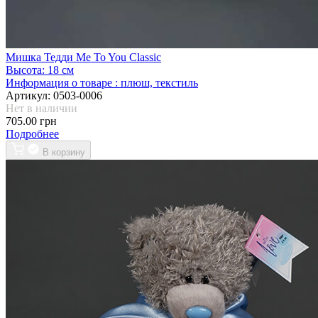
Мишка Тедди Me To You Classic
Высота:
18 см
Информация о товаре :
плюш, текстиль
Артикул:
0503-0006
Нет в наличии
705.00 грн
Подробнее
В корзину