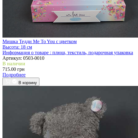
Мишка Тедди Me To You с цветком
Высота:
18 см
Информация о товаре :
плюш, текстиль, подарочная упаковка
Артикул:
0503-0010
В наличии
715.00 грн
Подробнее
В корзину