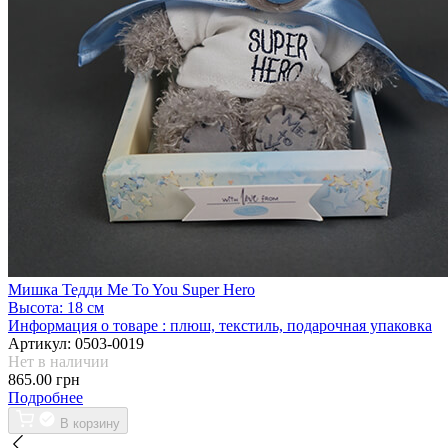
Мишка Тедди Me To You Super Hero
Высота:
18 см
Информация о товаре :
плюш, текстиль, подарочная упаковка
Артикул:
0503-0019
Нет в наличии
865.00 грн
Подробнее
В корзину