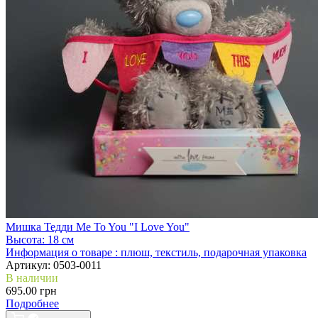
Мишка Тедди Me To You "I Love You"
Высота:
18 см
Информация о товаре :
плюш, текстиль, подарочная упаковка
Артикул:
0503-0011
В наличии
695.00 грн
Подробнее