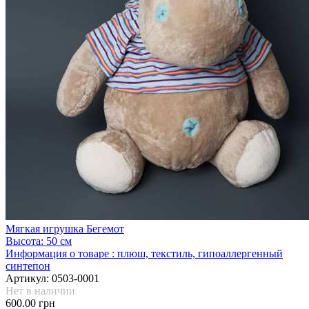
Мягкая игрушка Бегемот
Высота:
50 см
Информация о товаре :
плюш, текстиль, гипоаллергенный
синтепон
Артикул:
0503-0001
Нет в наличии
600.00 грн