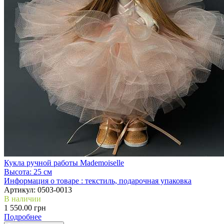
Кукла ручной работы Mademoiselle
Высота:
25 см
Информация о товаре :
текстиль, подарочная упаковка
Артикул:
0503-0013
В наличии
1 550.00 грн
Подробнее