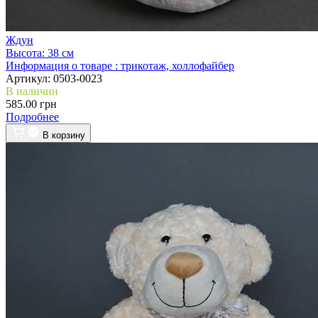
Ждун
Высота:
38 см
Информация о товаре :
трикотаж, холлофайбер
Артикул:
0503-0023
В наличии
585.00 грн
Подробнее
В корзину