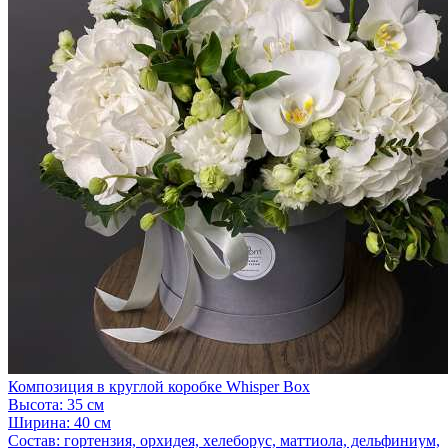
Композиция в круглой коробке Whisper Box
Высота:
35 см
Ширина:
40 см
Состав:
гортензия, орхидея, хелеборус, маттиола, дельфиниум,