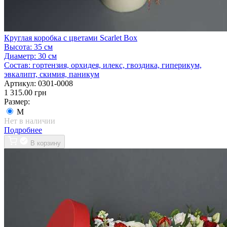
Круглая коробка с цветами Scarlet Box
Высота:
35 см
Диаметр:
30 см
Состав:
гортензия, орхидея, илекс, гвоздика, гиперикум,
эвкалипт, скимия, паникум
Артикул:
0301-0008
1 315.00 грн
Размер:
M
Нет в наличии
Подробнее
В корзину