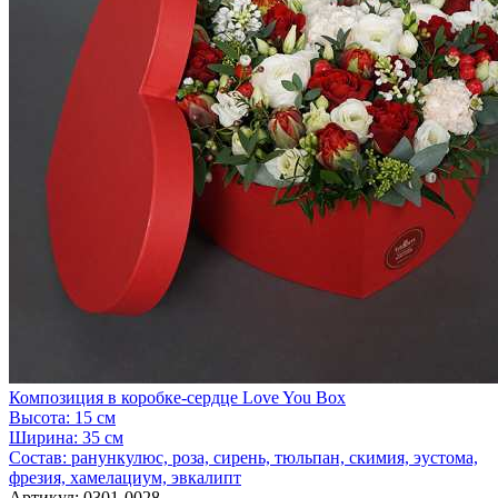
Композиция в коробке-сердце Love You Box
Высота:
15 см
Ширина:
35 см
Состав:
ранункулюс, роза, сирень, тюльпан, скимия, эустома,
фрезия, хамелациум, эвкалипт
Артикул:
0301-0028