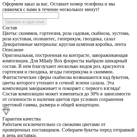
Оформим заказ за вас. Оставьте номер телефона и мы
свяжемся с вами в течение нескольких минут!
Заказать в один клик
Состав
Цветы:
скиммия, гортензия, роза садовая, скабиоза, эустома,
роза кустовая, полиантес, гиперикум, гвоздика, салал
Декоративные материалы:
круглая шляпная коробка, лента
Описание
Оригинальная, построенная на контрасте, завораживающая
композиция. Для Milady Box флористы выбрали шикарный
состав. В нем благоухают несколько видов роз, красуются
гортензия и гвоздика, ягоды гиперикума и скиммии.
Фантастические сферы скабиозы возвышаются над букетом,
цветы которого утопают в сочной зелени салала. Эта
композиция завораживает и покоряет с первого взгляда!
Состав композиции может изменяться до 30% в зависимости
от сезонности и наличия цветов при условии сохранения
цветовой гаммы, размера и общей концепции.
Гарантия качества
Работаем исключительно со свежими цветами от
проверенных поставщиков. Собираем букеты перед отправкой
в день доставки.