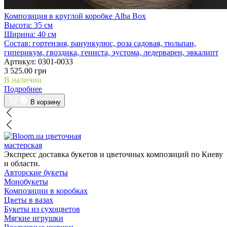
Композиция в круглой коробке Alba Box
Высота:
35 см
Ширина:
40 см
Состав:
гортензия, ранункулюс, роза садовая, тюльпан,
гиперикум, гвоздика, гениста, эустома, ледерварен, эвкалипт
Артикул:
0301-0033
3 525.00 грн
В наличии
Подробнее
В корзину
цветочная
мастерская
Экспресс доставка букетов и цветочных композиций по Киеву
и области.
Авторские букеты
Монобукеты
Композиции в коробках
Цветы в вазах
Букеты из сухоцветов
Мягкие игрушки