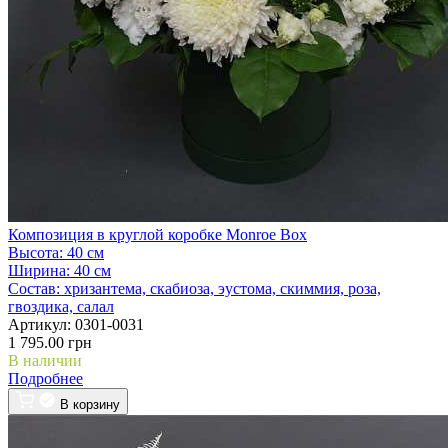
Композиция в круглой коробке Monroe Box
Высота:
40 см
Ширина:
40 см
Состав:
хризантема, скабиоза, эустома, скиммия, роза,
гвоздика, салал
Артикул:
0301-0031
1 795.00 грн
В наличии
Подробнее
В корзину