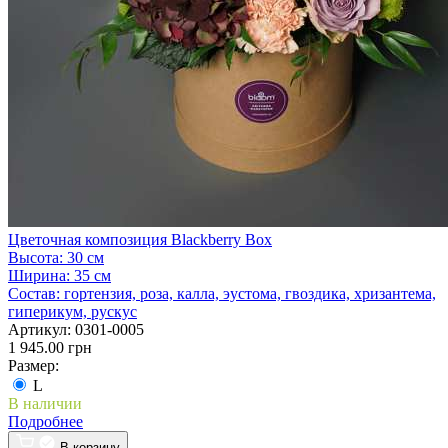
Цветочная композиция Blackberry Box
Высота:
30 см
Ширина:
35 см
Состав:
гортензия, роза, калла, эустома, гвоздика, хризантема,
гиперикум, рускус
Артикул:
0301-0005
1 945.00 грн
Размер:
L
В наличии
Подробнее
В корзину