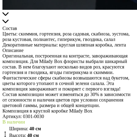
Состав
Цветы:
скиммия, гортензия, роза садовая, скабиоза, эустома,
роза кустовая, полиантес, гиперикум, гвоздика, салал
Декоративные материалы:
круглая шляпная коробка, лента
Описание
Оригинальная, построенная на контрасте, завораживающая
композиция. Для Milady Box флористы выбрали шикарный
состав. В нем благоухают несколько видов роз, красуются
гортензия и гвоздика, ягоды гиперикума и скиммии.
Фантастические сферы скабиозы возвышаются над букетом,
цветы которого утопают в сочной зелени салала. Эта
композиция завораживает и покоряет с первого взгляда!
Состав композиции может изменяться до 30% в зависимости
от сезонности и наличия цветов при условии сохранения
цветовой гаммы, размера и общей концепции.
Композиция в круглой коробке Milady Box
Артикул:
0301-0030
В наличии
Ширина:
40 см
Высота:
40 см