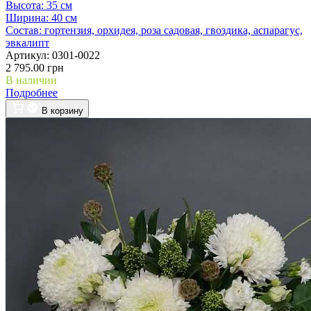
Высота:
35 см
Ширина:
40 см
Состав:
гортензия, орхидея, роза садовая, гвоздика, аспарагус,
эвкалипт
Артикул:
0301-0022
2 795.00 грн
В наличии
Подробнее
В корзину