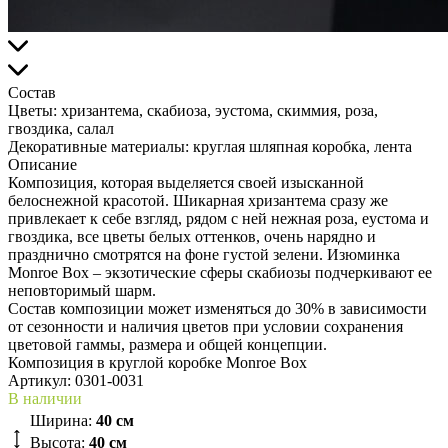
Состав
Цветы:
хризантема, скабиоза, эустома, скиммия, роза,
гвоздика, салал
Декоративные материалы:
круглая шляпная коробка, лента
Описание
Композиция, которая выделяется своей изысканной
белоснежной красотой. Шикарная хризантема сразу же
привлекает к себе взгляд, рядом с ней нежная роза, еустома и
гвоздика, все цветы белых оттенков, очень нарядно и
празднично смотрятся на фоне густой зелени. Изюминка
Monroe Box – экзотические сферы скабиозы подчеркивают ее
неповторимый шарм.
Состав композиции может изменяться до 30% в зависимости
от сезонности и наличия цветов при условии сохранения
цветовой гаммы, размера и общей концепции.
Композиция в круглой коробке Monroe Box
Артикул:
0301-0031
В наличии
Ширина:
40 см
Высота:
40 см