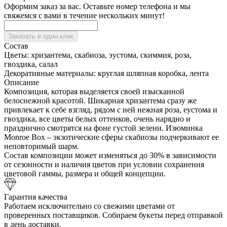
Оформим заказ за вас. Оставьте номер телефона и мы
свяжемся с вами в течение нескольких минут!
Заказать в один клик
Состав
Цветы:
хризантема, скабиоза, эустома, скиммия, роза,
гвоздика, салал
Декоративные материалы:
круглая шляпная коробка, лента
Описание
Композиция, которая выделяется своей изысканной
белоснежной красотой. Шикарная хризантема сразу же
привлекает к себе взгляд, рядом с ней нежная роза, еустома и
гвоздика, все цветы белых оттенков, очень нарядно и
празднично смотрятся на фоне густой зелени. Изюминка
Monroe Box – экзотические сферы скабиозы подчеркивают ее
неповторимый шарм.
Состав композиции может изменяться до 30% в зависимости
от сезонности и наличия цветов при условии сохранения
цветовой гаммы, размера и общей концепции.
Гарантия качества
Работаем исключительно со свежими цветами от
проверенных поставщиков. Собираем букеты перед отправкой
в день доставки.