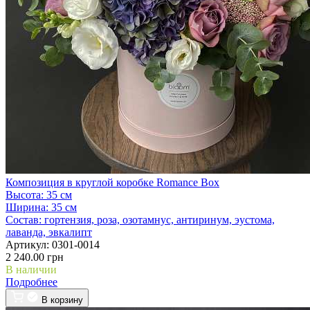
Композиция в круглой коробке Romance Box
Высота:
35 см
Ширина:
35 см
Состав:
гортензия, роза, озотамнус, антиринум, эустома,
лаванда, эвкалипт
Артикул:
0301-0014
2 240.00 грн
В наличии
Подробнее
В корзину