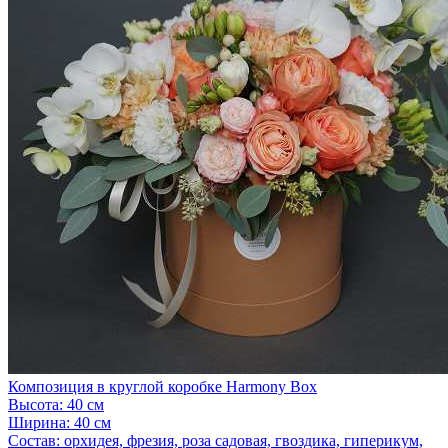
Композиция в круглой коробке Harmony Box
Высота:
40 см
Ширина:
40 см
Состав:
орхидея, фрезия, роза садовая, гвоздика, гиперикум,