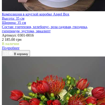
Композиция в круглой коробке Angel Box
Высота:
35 см
Ширина:
35 см
Состав:
гортензия, хелеборус, роза садовая, гвоздика,
гиперикум, эустома, эвкалипт
Артикул:
0301-0016
2 185.00 грн
В наличии
Подробнее
В корзину