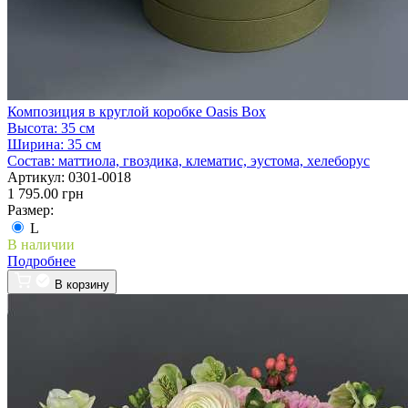
Композиция в круглой коробке Oasis Box
Высота:
35 см
Ширина:
35 см
Состав:
маттиола, гвоздика, клематис, эустома, хелеборус
Артикул:
0301-0018
1 795.00 грн
Размер:
L
В наличии
Подробнее
В корзину