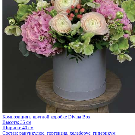
Композиция в круглой коробке Divina Box
Высота:
35 см
Ширина:
40 см
Состав:
ранункулюс, гортензия, хелеборус, гиперикум,