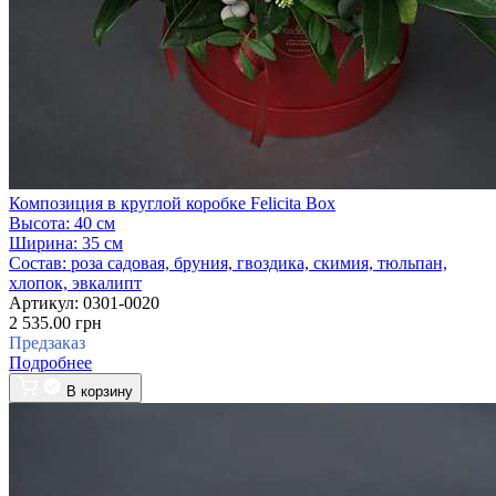
Композиция в круглой коробке Felicita Box
Высота:
40 см
Ширина:
35 см
Состав:
роза садовая, бруния, гвоздика, скимия, тюльпан,
хлопок, эвкалипт
Артикул:
0301-0020
2 535.00 грн
Предзаказ
Подробнее
В корзину