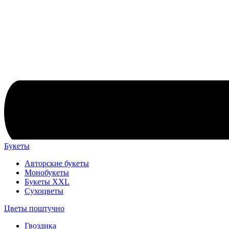
Букеты
Авторские букеты
Монобукеты
Букеты XXL
Сухоцветы
Цветы поштучно
Гвоздика