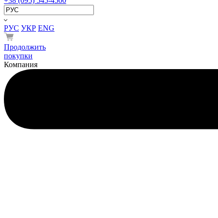
+38 (095) 545-4500
РУС
УКР
ENG
Продолжить
покупки
Компания