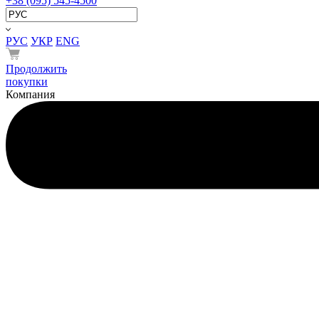
+38 (095) 545-4500
РУС
УКР
ENG
Продолжить
покупки
Компания