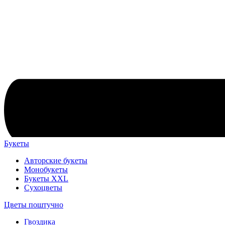
Букеты
Авторские букеты
Монобукеты
Букеты XXL
Сухоцветы
Цветы поштучно
Гвоздика