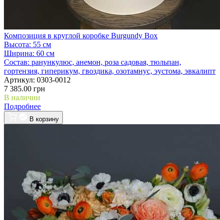
Композиция в круглой коробке Burgundy Box
Высота:
55 см
Ширина:
60 см
Состав:
ранункулюс, анемон, роза садовая, тюльпан,
гортензия, гиперикум, гвоздика, озотамнус, эустома, эвкалипт
Артикул:
0303-0012
7 385.00 грн
В наличии
Подробнее
В корзину