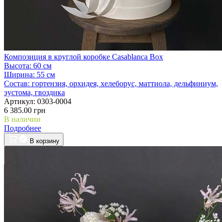
Композиция в круглой коробке Casablanca Box
Высота:
60 см
Ширина:
55 см
Состав:
гортензия, орхидея, хелеборус, маттиола, дельфиниум,
эустома, гвоздика
Артикул:
0303-0004
6 385.00 грн
В наличии
Подробнее
В корзину