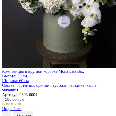
Композиция в круглой коробке Mona Lisa Box
Высота:
55 см
Ширина:
60 см
Состав:
гортензия, орхидея, эустома, гвоздика, калла,
эвкалипт
Артикул:
0303-0001
7 585.00 грн
В наличии
Подробнее
В корзину