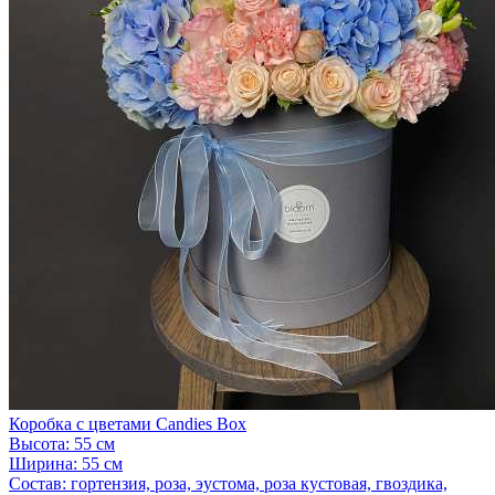
Коробка с цветами Candies Box
Высота:
55 см
Ширина:
55 см
Состав:
гортензия, роза, эустома, роза кустовая, гвоздика,