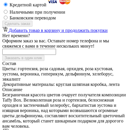
Кредитной картой
Наличными при получении
Банковским переводом
Сделать заказ
Добавить товар в корзину и продолжить покупки
Нет времени?
Оформим заказ за вас. Оставьте номер телефона и мы
свяжемся с вами в течение нескольких минут!
Заказать в один клик
Состав
Цветы:
гортензия, роза садовая, орхидея, роза кустовая,
эустома, вероника, гиперикум, дельфиниум, хелеборус,
эвкалипт
Декоративные материалы:
круглая шляпная коробка, лента
Описание
Безграничная красота цветов очарует получателя композиции
Taffy Box. Великолепная роза и гортензия, белоснежная
орхидея и застенчивый хелеробус, бархатистая эустома и
изящная вероника, над которыми возвышаются огромные
цветы дельфиниума, составляют восхитительный цветочный
ансамбль, который станет шикарным подарком для дорогого
вам человека.