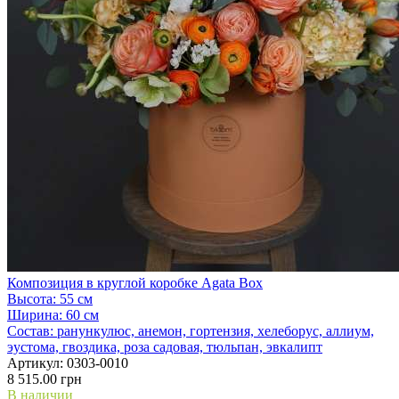
Композиция в круглой коробке Agata Box
Высота:
55 см
Ширина:
60 см
Состав:
ранункулюс, анемон, гортензия, хелеборус, аллиум,
эустома, гвоздика, роза садовая, тюльпан, эвкалипт
Артикул:
0303-0010
8 515.00 грн
В наличии