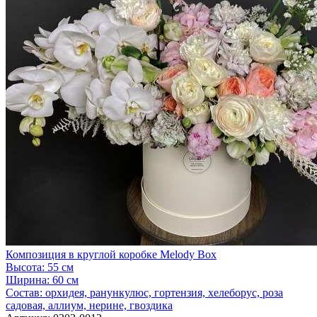
Композиция в круглой коробке Melody Box
Высота:
55 см
Ширина:
60 см
Состав:
орхидея, ранункулюс, гортензия, хелеборус, роза
садовая, аллиум, нерине, гвоздика