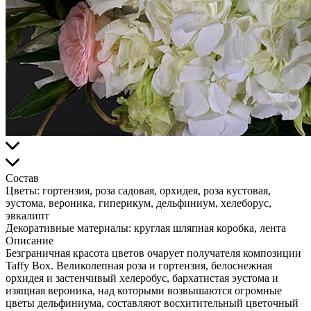
Состав
Цветы:
гортензия, роза садовая, орхидея, роза кустовая,
эустома, вероника, гиперикум, дельфиниум, хелеборус,
эвкалипт
Декоративные материалы:
круглая шляпная коробка, лента
Описание
Безграничная красота цветов очарует получателя композиции
Taffy Box. Великолепная роза и гортензия, белоснежная
орхидея и застенчивый хелеробус, бархатистая эустома и
изящная вероника, над которыми возвышаются огромные
цветы дельфиниума, составляют восхитительный цветочный