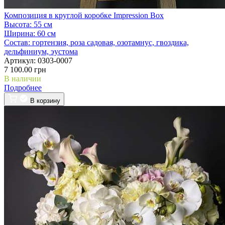
Композиция в круглой коробке Impression Box
Высота:
55 см
Ширина:
60 см
Состав:
гортензия, роза садовая, озотамнус, гвоздика,
дельфиниум, эустома
Артикул:
0303-0007
7 100.00 грн
В наличии
Подробнее
В корзину