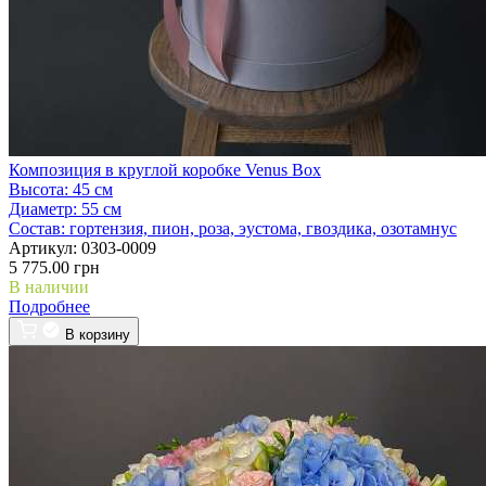
Композиция в круглой коробке Venus Box
Высота:
45 см
Диаметр:
55 см
Состав:
гортензия, пион, роза, эустома, гвоздика, озотамнус
Артикул:
0303-0009
5 775.00 грн
В наличии
Подробнее
В корзину