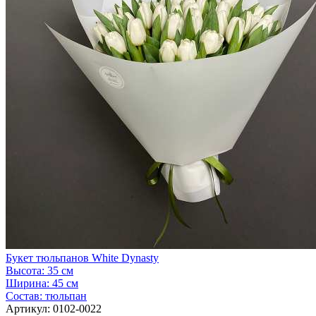
Букет тюльпанов White Dynasty
Высота:
35 см
Ширина:
45 см
Состав:
тюльпан
Артикул:
0102-0022