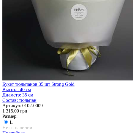
Букет тюльпанов 35 шт Strong Gold
Высота:
40 см
Диаметр:
35 см
Состав:
тюльпан
Артикул:
0102-0009
1 315.00 грн
Размер:
L
Нет в наличии
Подробнее