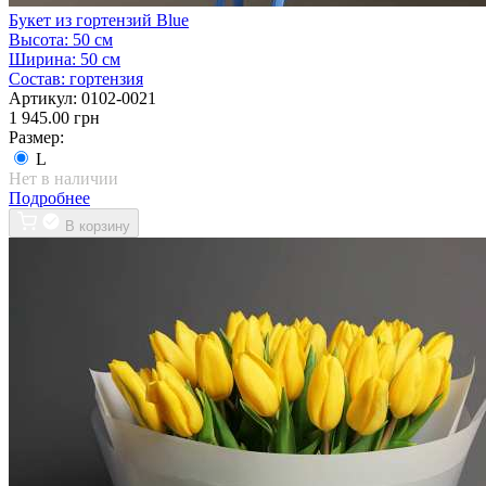
Букет из гортензий Blue
Высота:
50 см
Ширина:
50 см
Состав:
гортензия
Артикул:
0102-0021
1 945.00 грн
Размер:
L
Нет в наличии
Подробнее
В корзину