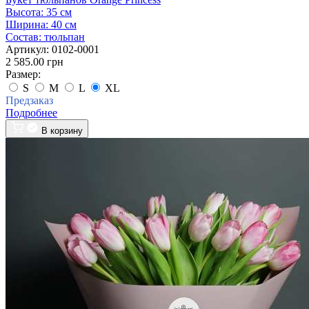
Высота:
35 см
Ширина:
40 см
Состав:
тюльпан
Артикул:
0102-0001
2 585.00 грн
Размер:
S
M
L
XL
Предзаказ
Подробнее
В корзину