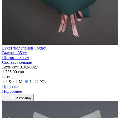
Букет тюльпанов Foxtrot
Высота:
35 см
Ширина:
35 см
Состав:
тюльпан
Артикул:
0102-0027
1 735.00 грн
Размер:
S
M
L
XL
Предзаказ
Подробнее
В корзину