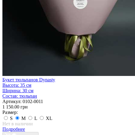
Букет тюльпанов Dynasty
Высота:
35 см
Ширина:
30 см
Состав:
тюльпан
Артикул:
0102-0011
1 150.00 грн
Размер:
S
M
L
XL
Нет в наличии
Подробнее