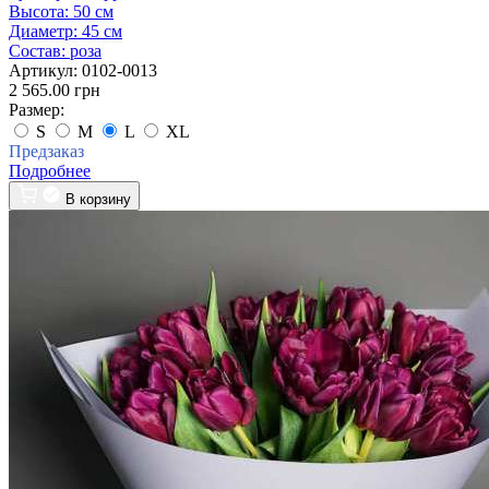
Высота:
50 см
Диаметр:
45 см
Состав:
роза
Артикул:
0102-0013
2 565.00 грн
Размер:
S
M
L
XL
Предзаказ
Подробнее
В корзину