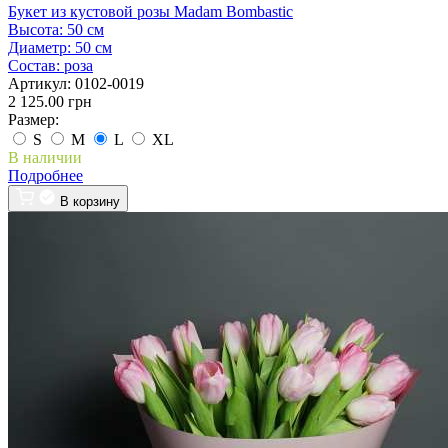
Букет из кустовой розы Madam Bombastic
Высота:
50 см
Диаметр:
50 см
Состав:
роза
Артикул:
0102-0019
2 125.00 грн
Размер:
S
M
L
XL
В наличии
Подробнее
В корзину