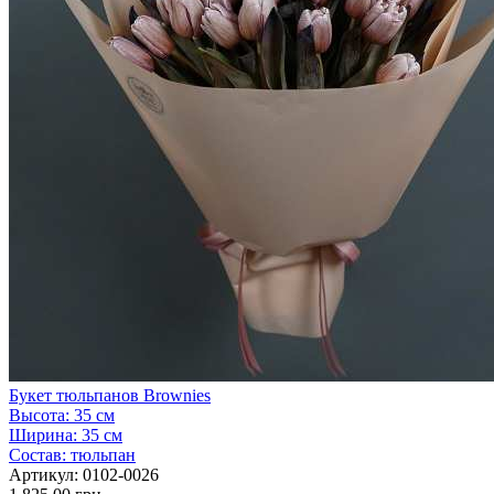
Букет тюльпанов Brownies
Высота:
35 см
Ширина:
35 см
Состав:
тюльпан
Артикул:
0102-0026