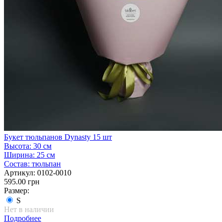
Букет тюльпанов Dynasty 15 шт
Высота:
30 см
Ширина:
25 см
Состав:
тюльпан
Артикул:
0102-0010
595.00 грн
Размер:
S
Нет в наличии
Подробнее