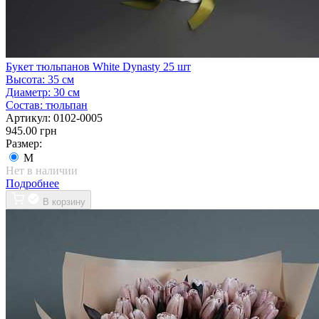
Букет тюльпанов White Dynasty 25 шт
Высота:
35 см
Диаметр:
30 см
Состав:
тюльпан
Артикул:
0102-0005
945.00 грн
Размер:
M
Нет в наличии
Подробнее
В корзину