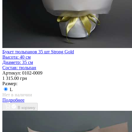
Букет тюльпанов 35 шт Strong Gold
Высота:
40 см
Диаметр:
35 см
Состав:
тюльпан
Артикул:
0102-0009
1 315.00 грн
Размер:
L
Нет в наличии
Подробнее
В корзину