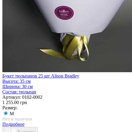
Букет тюльпанов 25 шт Alison Bradley
Высота:
35 см
Ширина:
30 см
Состав:
тюльпан
Артикул:
0102-0002
1 255.00 грн
Размер:
M
Нет в наличии
Подробнее
В корзину