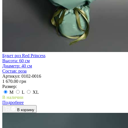
Букет роз Red Princess
Высота:
60 см
Диаметр:
40 см
Состав:
роза
Артикул:
0102-0016
1 670.00 грн
Размер:
M
L
XL
В наличии
Подробнее
В корзину