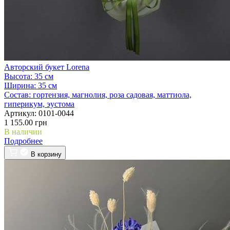
Авторский букет Lorena
Высота:
35 см
Ширина:
35 см
Состав:
гортензия, магнолия, роза садовая, маттиола,
гиперикум, эустома
Артикул:
0101-0044
1 155.00 грн
В наличии
Подробнее
В корзину