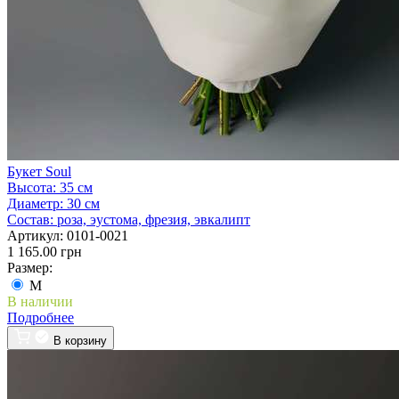
Букет Soul
Высота:
35 см
Диаметр:
30 см
Состав:
роза, эустома, фрезия, эвкалипт
Артикул:
0101-0021
1 165.00 грн
Размер:
M
В наличии
Подробнее
В корзину