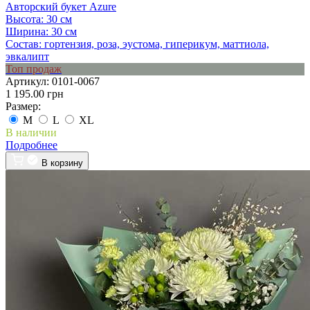
Авторский букет Azure
Высота:
30 см
Ширина:
30 см
Состав:
гортензия, роза, эустома, гиперикум, маттиола,
эвкалипт
Топ продаж
Артикул:
0101-0067
1 195.00 грн
Размер:
M
L
XL
В наличии
Подробнее
В корзину