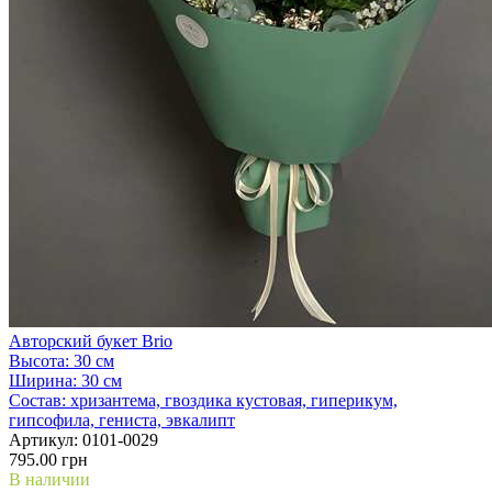
Авторский букет Brio
Высота:
30 см
Ширина:
30 см
Состав:
хризантема, гвоздика кустовая, гиперикум,
гипсофила, гениста, эвкалипт
Артикул:
0101-0029
795.00 грн
В наличии