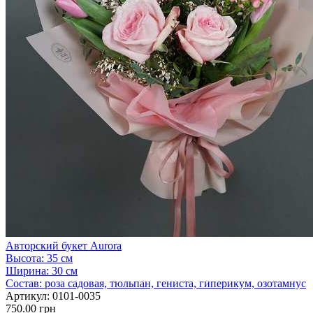
Авторский букет Aurora
Высота:
35 см
Ширина:
30 см
Состав:
роза садовая, тюльпан, гениста, гиперикум, озотамнус
Артикул:
0101-0035
750.00 грн