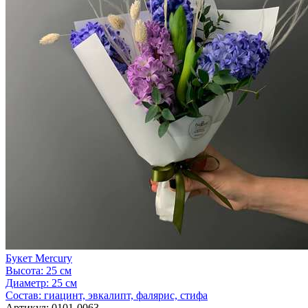
Букет Mercury
Высота:
25 см
Диаметр:
25 см
Состав:
гиацинт, эвкалипт, фалярис, стифа
Артикул:
0101-0063