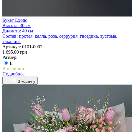
Букет Exotic
Высота:
30 см
Диаметр:
40 см
Состав:
протея, калла, роза, серрурия, гвоздика, эустома,
эвкалипт
Артикул:
0101-0002
1 695.00 грн
Размер:
L
В наличии
Подробнее
В корзину