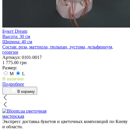
Букет Dream
Высота:
30 см
Ширина:
40 см
Состав:
роза, маттиола, тюльпан, эустома, дельфиниум,
георгин
Артикул:
0101-0017
1 775.00 грн
Размер:
M
L
В наличии
Подробнее
В корзину
цветочная
мастерская
Экспресс доставка букетов и цветочных композиций по Киеву
и области.