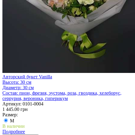
Авторский букет Vanilla
Высота:
30 см
Диаметр:
30 см
Состав:
пион, фрезия, эустома, роза, гвоздика, хелеборус,
серрурия, вероника, гиперикум
Артикул:
0101-0004
1 445.00 грн
Размер:
M
В наличии
Подробнее