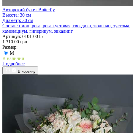
Авторский букет Butterfly
Высота:
30 см
Диаметр:
30 см
Состав:
пион, роза, роза кустовая, гвоздика, тюльпан, эустома,
хамелациум, гиперикум, эвкалипт
Артикул:
0101-0015
1 310.00 грн
Размер:
M
В наличии
Подробнее
В корзину