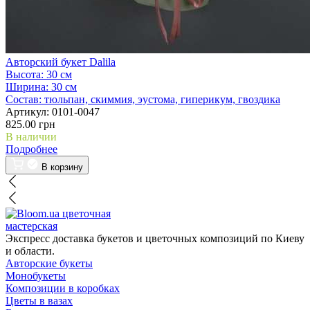
Авторский букет Dalila
Высота:
30 см
Ширина:
30 см
Состав:
тюльпан, скиммия, эустома, гиперикум, гвоздика
Артикул:
0101-0047
825.00 грн
В наличии
Подробнее
В корзину
цветочная
мастерская
Экспресс доставка букетов и цветочных композиций по Киеву
и области.
Авторские букеты
Монобукеты
Композиции в коробках
Цветы в вазах