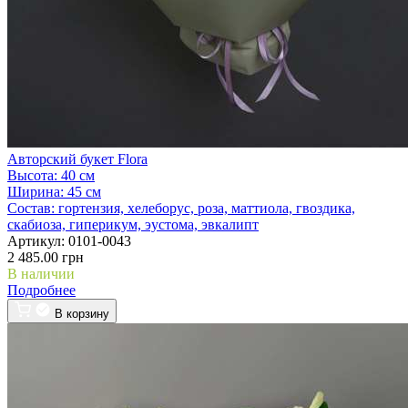
Авторский букет Flora
Высота:
40 см
Ширина:
45 см
Состав:
гортензия, хелеборус, роза, маттиола, гвоздика,
скабиоза, гиперикум, эустома, эвкалипт
Артикул:
0101-0043
2 485.00 грн
В наличии
Подробнее
В корзину