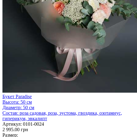
Букет Paradise
Высота:
50 см
Диаметр:
50 см
Состав:
роза садовая, роза, эустома, гвоздика, озотамнус,
гиперикум, эвкалипт
Артикул:
0101-0024
2 995.00 грн
Размер: