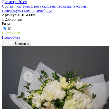
Диаметр:
30 см
Состав:
гортензия, роза садовая, гвоздика, эустома,
гиперикум, скимия, хелеборус
Артикул:
0101-0009
1 255.00 грн
Размер:
M
В наличии
Подробнее
В корзину