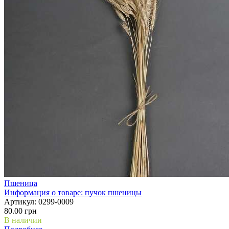
Пшеница
Информация о товаре:
пучок пшеницы
Артикул:
0299-0009
80.00 грн
В наличии