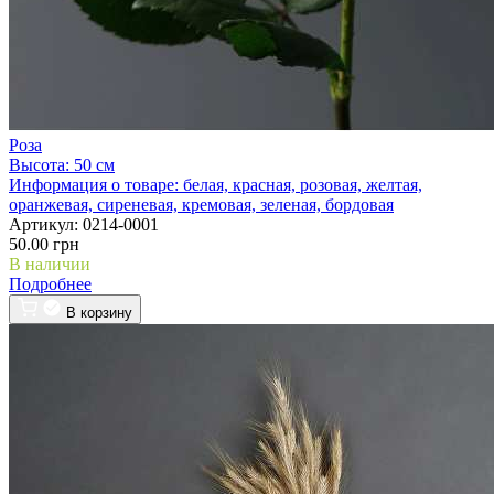
Роза
Высота:
50 см
Информация о товаре:
белая, красная, розовая, желтая,
оранжевая, сиреневая, кремовая, зеленая, бордовая
Артикул:
0214-0001
50.00 грн
В наличии
Подробнее
В корзину