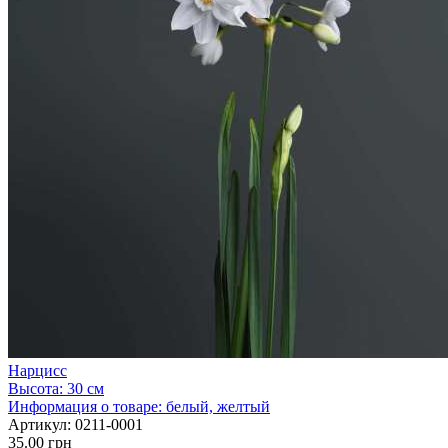
Нарцисс
Высота:
30 см
Информация о товаре:
белый, желтый
Артикул:
0211-0001
35.00 грн