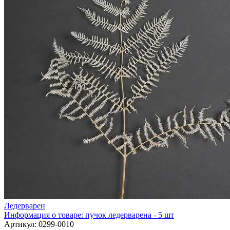
Ледерварен
Информация о товаре:
пучок ледерварена - 5 шт
Артикул:
0299-0010