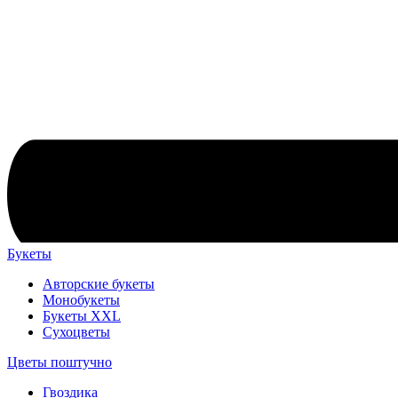
Букеты
Авторские букеты
Монобукеты
Букеты XXL
Сухоцветы
Цветы поштучно
Гвоздика