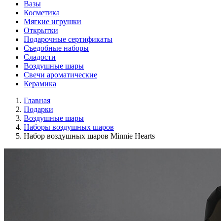
Вазы
Косметика
Мягкие игрушки
Открытки
Подарочные сертификаты
Съедобные наборы
Сладости
Воздушные шары
Свечи ароматические
Керамика
Главная
Подарки
Воздушные шары
Наборы воздушных шаров
Набор воздушных шаров Minnie Hearts