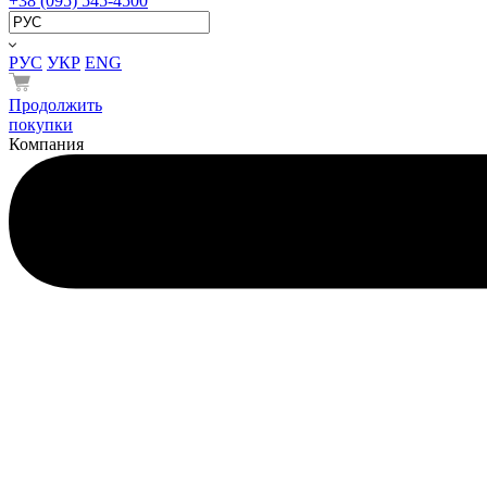
+38 (095) 545-4500
РУС
УКР
ENG
Продолжить
покупки
Компания