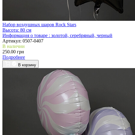
Набор воздушных шаров Rock Stars
Высота:
80 см
Информация о товаре :
золотой, серебряный, черный
Артикул:
0507-0407
В наличии
250.00 грн
Подробнее
В корзину