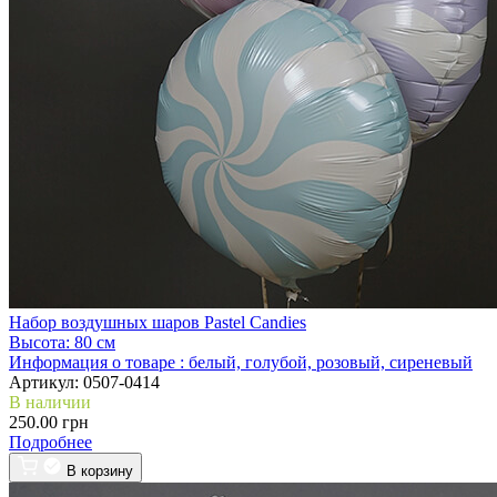
Набор воздушных шаров Pastel Candies
Высота:
80 см
Информация о товаре :
белый, голубой, розовый, сиреневый
Артикул:
0507-0414
В наличии
250.00 грн
Подробнее
В корзину