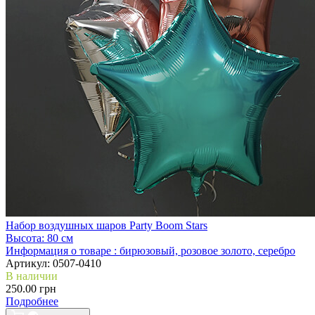
Набор воздушных шаров Party Boom Stars
Высота:
80 см
Информация о товаре :
бирюзовый, розовое золото, серебро
Артикул:
0507-0410
В наличии
250.00 грн
Подробнее