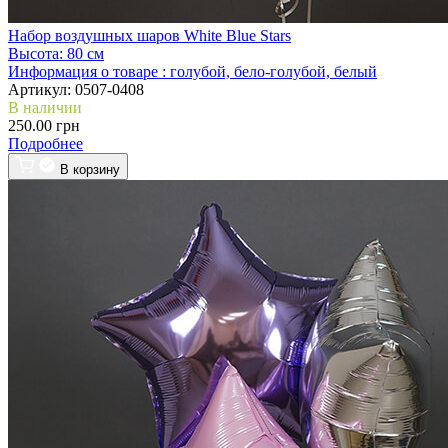
Набор воздушных шаров White Blue Stars
Высота:
80 см
Информация о товаре :
голубой, бело-голубой, белый
Артикул:
0507-0408
В наличии
250.00 грн
Подробнее
В корзину