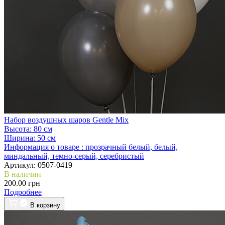
Набор воздушных шаров Gentle Mix
Высота:
80 см
Ширина:
50 см
Информация о товаре :
прозрачный белый, белый,
миндальный, темно-серый, серебристый
Артикул:
0507-0419
В наличии
200.00 грн
Подробнее
В корзину