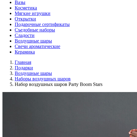
Вазы
Косметика
Мягкие игрушки
Открытки
Подарочные сертификаты
Съедобные наборы
Сладости
Воздушные шары
Свечи ароматические
Керамика
Главная
Подарки
Воздушные шары
Наборы воздушных шаров
Набор воздушных шаров Party Boom Stars