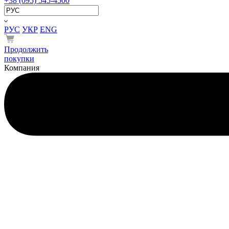
+38 (095) 545-4500
РУС
УКР
ENG
Продолжить
покупки
Компания