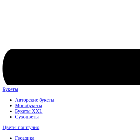
Букеты
Авторские букеты
Монобукеты
Букеты XXL
Сухоцветы
Цветы поштучно
Гвоздика