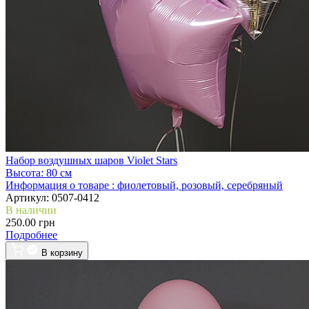
Набор воздушных шаров Violet Stars
Высота:
80 см
Информация о товаре :
фиолетовый, розовый, серебряный
Артикул:
0507-0412
В наличии
250.00 грн
Подробнее
В корзину