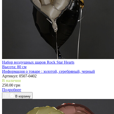
Набор воздушных шаров Rock Star Hearts
Высота:
80 см
Информация о товаре :
золотой, серебряный, черный
Артикул:
0507-0402
В наличии
250.00 грн
Подробнее
В корзину