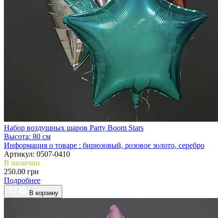
Набор воздушных шаров Party Boom Stars
Высота:
80 см
Информация о товаре :
бирюзовый, розовое золото, серебро
Артикул:
0507-0410
В наличии
250.00 грн
Подробнее
В корзину