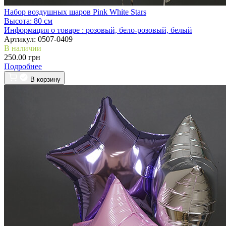
Набор воздушных шаров Pink White Stars
Высота:
80 см
Информация о товаре :
розовый, бело-розовый, белый
Артикул:
0507-0409
В наличии
250.00 грн
Подробнее
В корзину