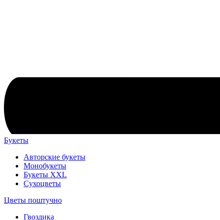
Букеты
Авторские букеты
Монобукеты
Букеты XXL
Сухоцветы
Цветы поштучно
Гвоздика