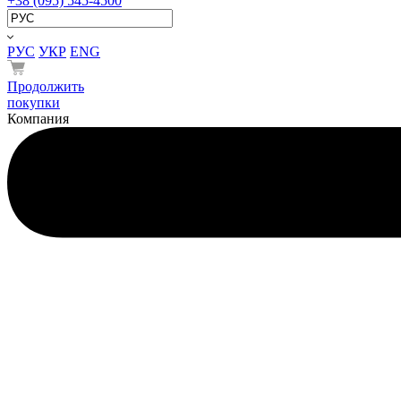
+38 (095) 545-4500
РУС
УКР
ENG
Продолжить
покупки
Компания