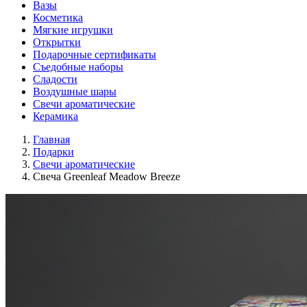
Вазы
Косметика
Мягкие игрушки
Открытки
Подарочные сертификаты
Съедобные наборы
Сладости
Воздушные шары
Свечи ароматические
Керамика
Главная
Подарки
Свечи ароматические
Свеча Greenleaf Meadow Breeze