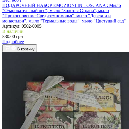
Вес:
900 г
ПОДАРОЧНЫЙ НАБОР EMOZIONI IN TOSCANA :
Мыло
"Очаровательный лес", мыло "Золотая Страна", мыло
"Прикосновение Средиземноморья", мыло "Деревни и
монастыри", мыло "Термальные воды", мыло "Цветущий сад"
Артикул:
0502-0005
В наличии
830.00 грн
Подробнее
В корзину