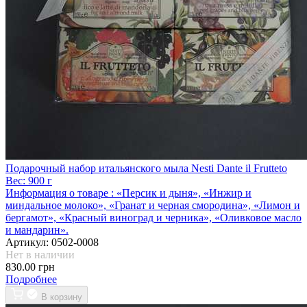
Подарочный набор итальянского мыла Nesti Dante il Frutteto
Вес:
900 г
Информация о товаре :
«Персик и дыня», «Инжир и
миндальное молоко», «Гранат и черная смородина», «Лимон и
бергамот», «Красный виноград и черника», «Оливковое масло
и мандарин».
Артикул:
0502-0008
Нет в наличии
830.00 грн
Подробнее
В корзину