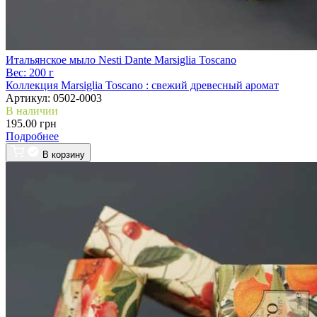
Итальянское мыло Nesti Dante Marsiglia Toscano
Вес:
200 г
Коллекция Marsiglia Toscano :
свежий древесный аромат
Артикул:
0502-0003
В наличии
195.00 грн
Подробнее
В корзину