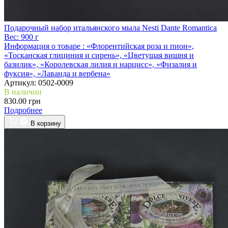
Подарочный набор итальянского мыла Nesti Dante Romantica
Вес:
900 г
Информация о товаре :
«Флорентийская роза и пион»,
«Тосканская глициния и сирень», «Цветущая вишня и
базилик», «Королевская лилия и нарцисс», «Физалия и
фуксия», «Лаванда и вербена»
Артикул:
0502-0009
В наличии
830.00 грн
Подробнее
В корзину