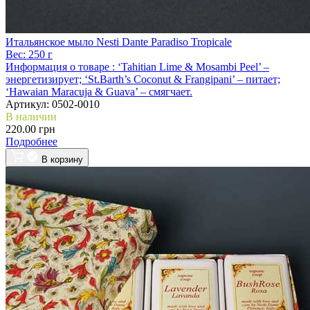
Итальянское мыло Nesti Dante Paradiso Tropicale
Вес:
250 г
Информация о товаре :
‘Tahitian Lime & Mosambi Peel’ –
энергетизирует; ‘St.Barth’s Coconut & Frangipani’ – питает;
‘Hawaian Maracuja & Guava’ – смягчает.
Артикул:
0502-0010
В наличии
220.00 грн
Подробнее
В корзину