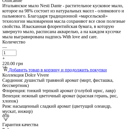
Описание
Итальянское мыло Nesti Dante - растительное кусковое мыло,
которое на 98% состоит из натуральных масел - оливкового и
пальмового. Благодаря традиционной «марсельской»
технологии мыловарения масла сохраняют все свои полезные
свойства. Изысканная флорентийская бумага, в которую
завернуто мыло, расписана акварелью, а на каждом кусочке
мыла выгравирована надпись With love and care.
Количество
—
+
220.00 грн
Добавить товар в корзину и продолжить покупки
Коллекция Dolce Vivere
Сардиния:
душистый травяной аромат (мирт, фисташка,
бессмертник)
Флоренция:
тонкий терпкий аромат (голубой ирис, лавр)
Венеция:
нежный цветочный аромат (красная герань, рис,
хлопок)
Рим:
насыщенный сладкий аромат (цветущий олеандр,
мускат, инжир)
Гарантия качества