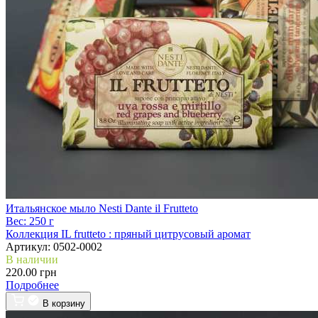
Итальянское мыло Nesti Dante il Frutteto
Вес:
250 г
Коллекция IL frutteto :
пряный цитрусовый аромат
Артикул:
0502-0002
В наличии
220.00 грн
Подробнее
В корзину