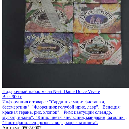
Подарочный набор мыла Nesti Dante Dolce Vivere
Вес:
900 г
Информация о товаре :
"Сардиния: мирт, фисташка,
бессмертник", "Флоренция: голубой ирис, лавр", "Венеция:
красная герань, рис, хлопок", "Рим: цветущий олеандр,
мускат, инжир", "Кипр: цветы апельсина, мандарин, базилик",
"Портофино: лен, розовая вода, морская лилия".
Артикул:
0502-0007