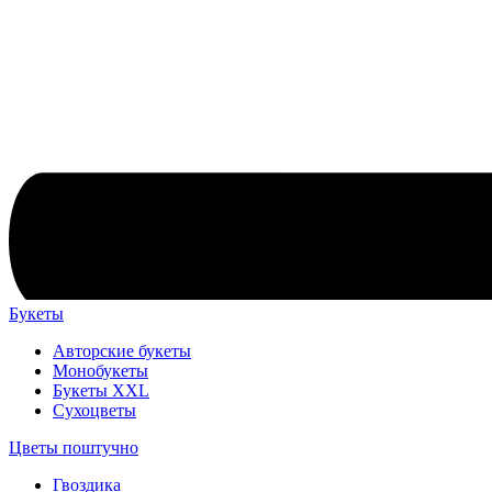
Букеты
Авторские букеты
Монобукеты
Букеты XXL
Сухоцветы
Цветы поштучно
Гвоздика