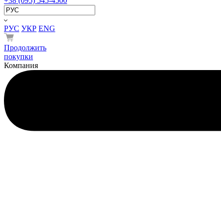
+38 (095) 545-4500
РУС
УКР
ENG
Продолжить
покупки
Компания