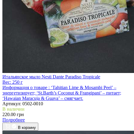
Итальянское мыло Nesti Dante Paradiso Tropicale
Вес:
250 г
Информация о товаре :
‘Tahitian Lime & Mosambi Peel’ –
энергетизирует; ‘St.Barth’s Coconut & Frangipani’ – питает;
‘Hawaian Maracuja & Guava’ – смягчает.
Артикул:
0502-0010
В наличии
220.00 грн
Подробнее
В корзину