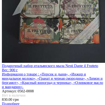
Подарочный набор итальянского мыла Nesti Dante il Frutteto
Вес:
900 г
Информация о товаре :
«Персик и дыня», «Инжир и
миндальное молоко», «Гранат и черная смородина», «Лимон и
бергамот», «Красный виноград и черника», «Оливковое масло
и мандарин».
Артикул:
0502-0008
Нет в наличии
830.00 грн
Подробнее