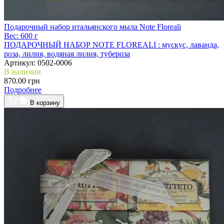
Подарочный набор итальянского мыла Note Floreali
Вес:
600 г
ПОДАРОЧНЫЙ НАБОР NOTE FLOREALI :
мускус, лаванда,
роза, лилия, водяная лилия, тубероза
Артикул:
0502-0006
В наличии
870.00 грн
Подробнее
В корзину