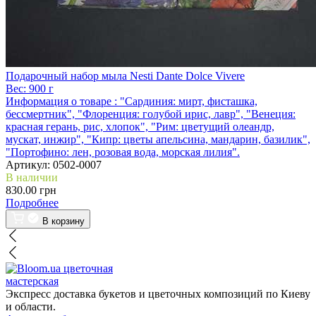
Подарочный набор мыла Nesti Dante Dolce Vivere
Вес:
900 г
Информация о товаре :
"Сардиния: мирт, фисташка,
бессмертник", "Флоренция: голубой ирис, лавр", "Венеция:
красная герань, рис, хлопок", "Рим: цветущий олеандр,
мускат, инжир", "Кипр: цветы апельсина, мандарин, базилик",
"Портофино: лен, розовая вода, морская лилия".
Артикул:
0502-0007
В наличии
830.00 грн
Подробнее
В корзину
цветочная
мастерская
Экспресс доставка букетов и цветочных композиций по Киеву
и области.