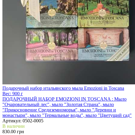
Подарочный набор итальянского мыла Emozioni in Toscana
Вес:
900 г
ПОДАРОЧНЫЙ НАБОР EMOZIONI IN TOSCANA :
Мыло
"Очаровательный лес", мыло "Золотая Страна", мыло
"Прикосновение Средиземноморья", мыло "Деревни и
монастыри", мыло "Термальные воды", мыло "Цветущий сад"
Артикул:
0502-0005
В наличии
830.00 грн