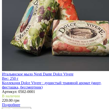
Итальянское мыло Nesti Dante Dolce Vivere
Вес:
250 г
Коллекция Dolce Vivere :
душистый травяной аромат (мирт,
фисташка, бессмертник)
Артикул:
0502-0001
В наличии
220.00 грн
Подробнее