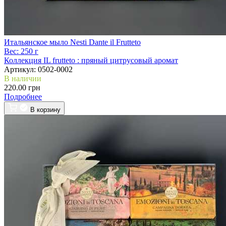
Итальянское мыло Nesti Dante il Frutteto
Вес:
250 г
Коллекция IL frutteto :
пряный цитрусовый аромат
Артикул:
0502-0002
В наличии
220.00 грн
Подробнее
В корзину