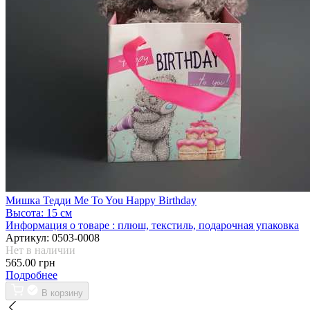
Мишка Тедди Me To You Happy Birthday
Высота:
15 см
Информация о товаре :
плюш, текстиль, подарочная упаковка
Артикул:
0503-0008
Нет в наличии
565.00 грн
Подробнее
В корзину