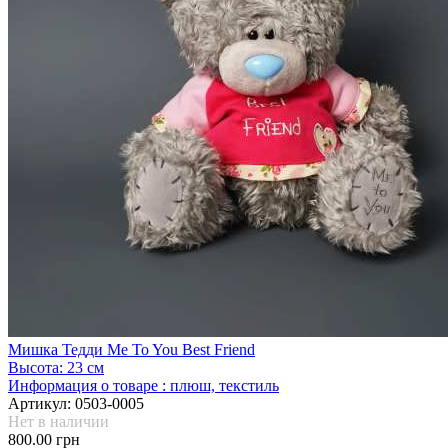
Мишка Тедди Me To You Best Friend
Высота:
23 см
Информация о товаре :
плюш, текстиль
Артикул:
0503-0005
Нет в наличии
800.00 грн