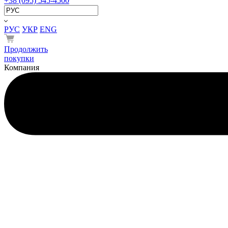
+38 (095) 545-4500
РУС
УКР
ENG
Продолжить
покупки
Компания