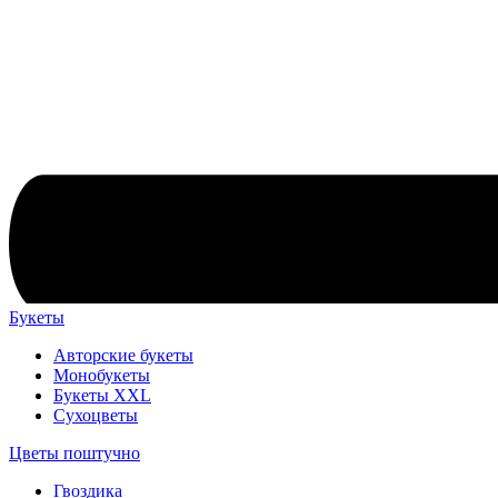
Букеты
Авторские букеты
Монобукеты
Букеты XXL
Сухоцветы
Цветы поштучно
Гвоздика