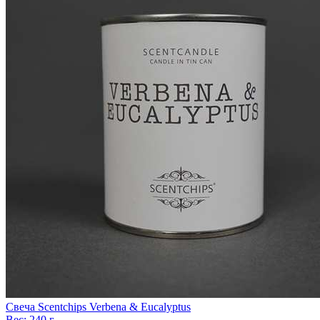
Свеча Scentchips Verbena & Eucalyptus
Вес:
240 г