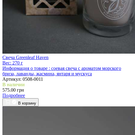
Свеча Greenleaf Haven
Вес:
270 г
Информация о товаре :
соевая свеча с ароматом морского
бриза, лаванды, жасмина, янтаря и мускуса
Артикул:
0508-0011
В наличии
575.00 грн
Подробнее
В корзину