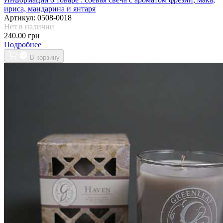
ириса, мандарина и янтаря
Артикул:
0508-0018
Нет в наличии
240.00 грн
Подробнее
В корзину