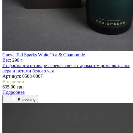
Свеча Ted Sparks White Tea & Chamomile
Вес:
290 г
Информация о товаре :
соевая свеча с ароматом ромашки, алое
вера и нотами белого чая
Артикул:
0508-0007
В наличии
695.00 грн
Подробнее
В корзину