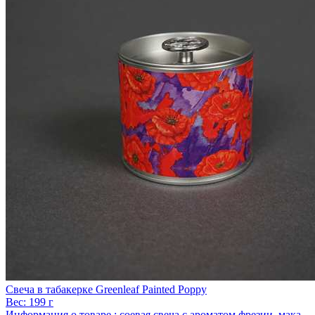
Свеча в табакерке Greenleaf Painted Poppy
Вес:
199 г
Информация о товаре :
соевая свеча с ароматом фрезии, мака,