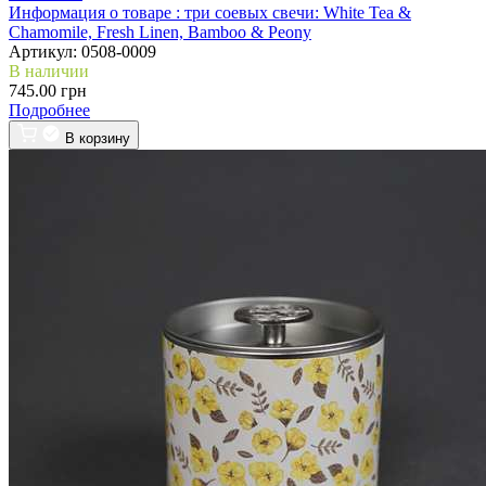
Информация о товаре :
три соевых свечи: White Tea &
Chamomile, Fresh Linen, Bamboo & Peony
Артикул:
0508-0009
В наличии
745.00 грн
Подробнее
В корзину