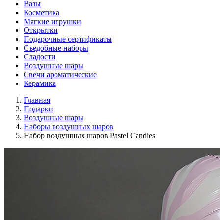
Вазы
Косметика
Мягкие игрушки
Открытки
Подарочные сертификаты
Съедобные наборы
Сладости
Воздушные шары
Свечи ароматические
Керамика
Главная
Подарки
Воздушные шары
Наборы воздушных шаров
Набор воздушных шаров Pastel Candies