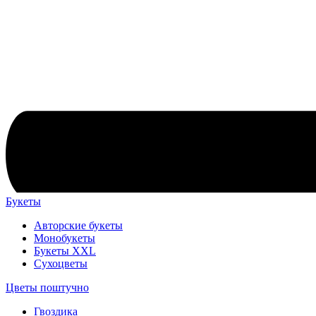
Букеты
Авторские букеты
Монобукеты
Букеты XXL
Сухоцветы
Цветы поштучно
Гвоздика