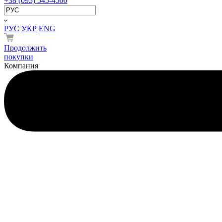
+38 (095) 545-4500
РУС
УКР
ENG
Продолжить
покупки
Компания