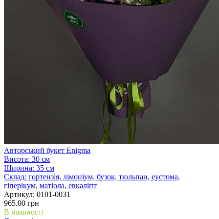
Авторський букет Enigma
Висота:
30 см
Ширина:
35 см
Склад:
гортензія, лімоніум, бузок, тюльпан, еустома,
гіперікум, матіола, евкаліпт
Артикул:
0101-0031
965.00 грн
В наявності