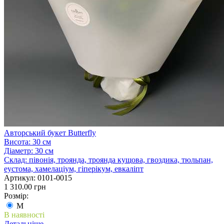
Авторський букет Butterfly
Висота:
30 см
Діаметр:
30 см
Склад:
півонія, троянда, троянда кущова, гвоздика, тюльпан,
еустома, хамелаціум, гіперікум, евкаліпт
Артикул:
0101-0015
1 310.00 грн
Розмір:
M
В наявності
Детальніше