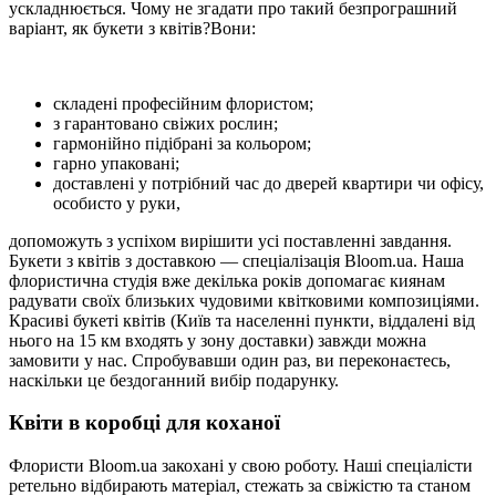
ускладнюється. Чому не згадати про такий безпрограшний
варіант, як букети з квітів?Вони:
складені професійним флористом;
з гарантовано свіжих рослин;
гармонійно підібрані за кольором;
гарно упаковані;
доставлені у потрібний час до дверей квартири чи офісу,
особисто у руки,
допоможуть з успіхом вирішити усі поставленні завдання.
Букети з квітів з доставкою — спеціалізація Bloom.ua. Наша
флористична студія вже декілька років допомагає киянам
радувати своїх близьких чудовими квітковими композиціями.
Красиві букеті квітів (Київ та населенні пункти, віддалені від
нього на 15 км входять у зону доставки) завжди можна
замовити у нас. Спробувавши один раз, ви переконаєтесь,
наскільки це бездоганний вибір подарунку.
Квіти в коробці для коханої
Флористи Bloom.ua закохані у свою роботу. Наші спеціалісти
ретельно відбирають матеріал, стежать за свіжістю та станом