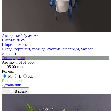
Авторський букет Azure
Висота:
30 см
Ширина:
30 см
Склад:
гортензія, троянда, еустома, гіперікум, матіола,
евкаліпт
Топ продажів
Артикул:
0101-0067
1 195.00 грн
Розмір:
M
L
XL
В наявності
Детальніше
В кошик