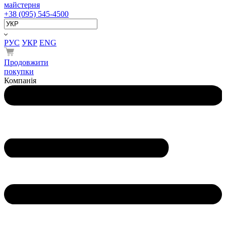
майстерня
+38 (095) 545-4500
РУС
УКР
ENG
Продовжити
покупки
Компанія