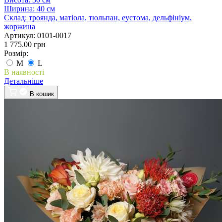
Ширина:
40 см
Склад:
троянда, матіола, тюльпан, еустома, дельфініум,
жоржина
Артикул:
0101-0017
1 775.00 грн
Розмір:
M
L
В наявності
Детальніше
В кошик