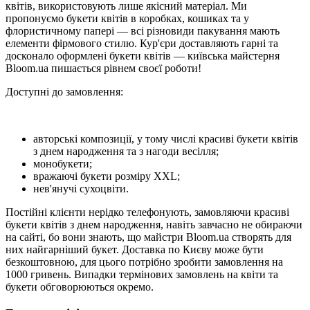
квітів, використовують лише якісний матеріал. Ми
пропонуємо букети квітів в коробках, кошиках та у
флористичному папері — всі різновиди пакування мають
елементи фірмового стилю. Кур'єри доставляють гарні та
досконало оформлені букети квітів — київська майстерня
Bloom.ua пишається рівнем своєї роботи!
Доступні до замовлення:
авторські композиції, у тому числі красиві букети квітів
з днем народження та з нагоди весілля;
монобукети;
вражаючі букети розміру XXL;
нев'янучі сухоцвіти.
Постійні клієнти нерідко телефонують, замовляючи красиві
букети квітів з днем народження, навіть завчасно не обираючи
на сайті, бо вони знають, що майстри Bloom.ua створять для
них найгарніший букет. Доставка по Києву може бути
безкоштовною, для цього потрібно зробити замовлення на
1000 гривень. Випадки термінових замовлень на квіти та
букети обговорюються окремо.