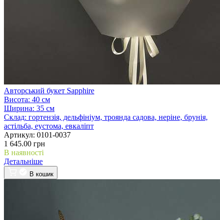
Авторський букет Sapphire
Висота:
40 см
Ширина:
35 см
Склад:
гортензія, дельфініум, троянда садова, неріне, брунія,
астільба, еустома, евкаліпт
Артикул:
0101-0037
1 645.00 грн
В наявності
Детальніше
В кошик