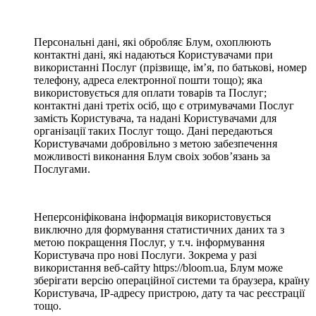
Персональні дані, які обробляє Блум, охоплюють
контактні дані, які надаються Користувачами при
використанні Послуг (прізвище, ім’я, по батькові, номер
телефону, адреса електронної пошти тощо); яка
використовується для оплати товарів та Послуг;
контактні дані третіх осіб, що є отримувачами Послуг
замість Користувача, та надані Користувачами для
організації таких Послуг тощо. Дані передаються
Користувачами добровільно з метою забезпечення
можливості виконання Блум своіх зобов’язань за
Послугами.
Неперсоніфікована інформація використовується
виключно для формування статистичних даних та з
метою покращення Послуг, у т.ч. інформування
Користувача про нові Послуги. Зокрема у разі
використання веб-сайту https://bloom.ua, Блум може
зберігати версію операційної системи та браузера, країну
Користувача, IP-адресу пристрою, дату та час реєстрації
тощо.