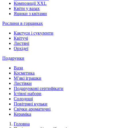
Композиції XXL
Квіти у вазах
Ящики з квітами
Рослини в горщиках
Кактуси і сукуленти
Квітучі
Листяні
Орхідеї
Подарунки
Вази
Косметика
М’які іграшки
Листівки
Подарункові сертифікати
Їстівні набори
Солодощі
Повітряні кульки
Свічки ароматичні
Кераміка
Головна