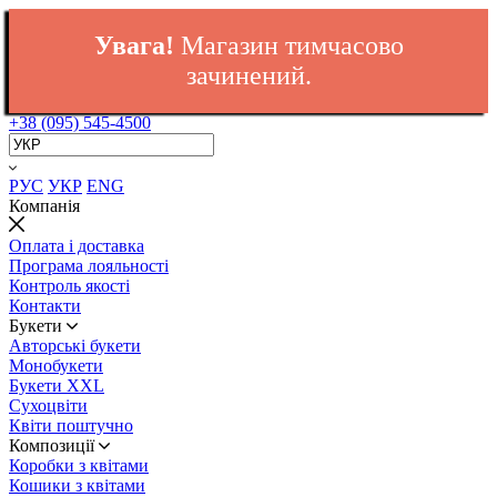
Увага!
Магазин тимчасово
зачинений.
+38 (095) 545-4500
РУС
УКР
ENG
Компанія
Оплата і доставка
Програма лояльності
Контроль якості
Контакти
Букети
Авторські букети
Монобукети
Букети XXL
Cухоцвіти
Квіти поштучно
Композиції
Коробки з квітами
Кошики з квітами