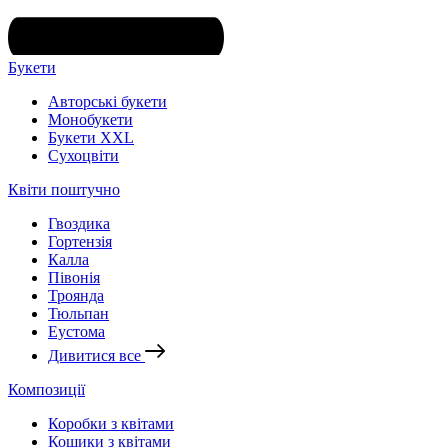
Букети
Авторські букети
Монобукети
Букети XXL
Cухоцвіти
Квіти поштучно
Гвоздика
Гортензія
Калла
Півонія
Троянда
Тюльпан
Еустома
Дивитися все
Композиції
Коробки з квітами
Кошики з квітами