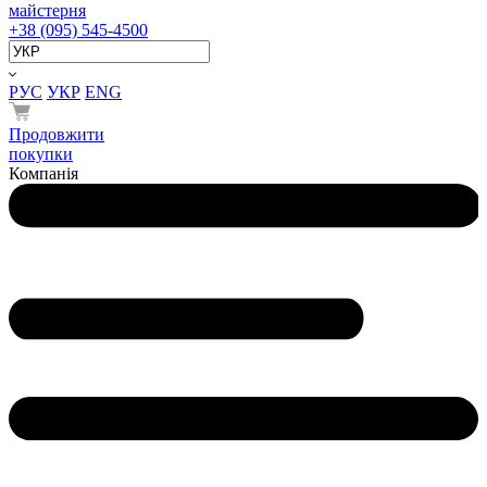
майстерня
+38 (095) 545-4500
РУС
УКР
ENG
Продовжити
покупки
Компанія