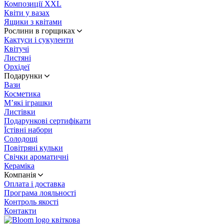
Композиції XXL
Квіти у вазах
Ящики з квітами
Рослини в горщиках
Кактуси і сукуленти
Квітучі
Листяні
Орхідеї
Подарунки
Вази
Косметика
М’які іграшки
Листівки
Подарункові сертифікати
Їстівні набори
Солодощі
Повітряні кульки
Свічки ароматичні
Кераміка
Компанія
Оплата і доставка
Програма лояльності
Контроль якості
Контакти
квіткова