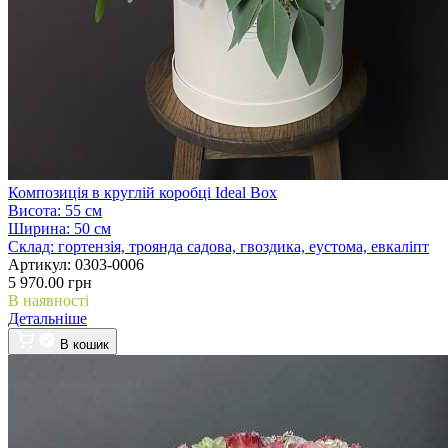
Композиція в круглій коробці Ideal Box
Висота:
55 см
Ширина:
50 см
Склад:
гортензія, троянда садова, гвоздика, еустома, евкаліпт
Артикул:
0303-0006
5 970.00 грн
В наявності
Детальніше
В кошик