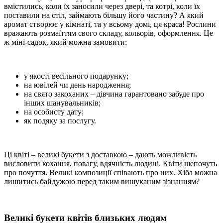
вмістились, коли їх заносили через двері, та котрі, коли їх
поставили на стіл, займають більшу його частину? А який
аромат створює у кімнаті, та у всьому домі, ця краса! Рослини
вражають розмаїттям свого складу, кольорів, оформлення. Це
ж міні-садок, який можна замовити:
у якості весільного подарунку;
на ювілей чи день народження;
на свято закоханих – дівчина гарантовано забуде про
інших шанувальників;
на особисту дату;
як подяку за послугу.
Ці квіті – великі букети з доставкою – дають можливість
висловити кохання, повагу, вдячність людині. Квіти шепочуть
про почуття. Великі композиції співають про них. Хіба можна
лишитись байдужою перед таким вишуканим зізнанням?
Великі букети квітів близьких людям