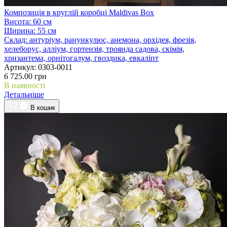
Композиція в круглій коробці Maldivas Box
Висота:
60 см
Ширина:
55 см
Склад:
антуріум, ранункулюс, анемона, орхідея, фрезія,
хелеборус, алліум, гортензія, троянда садова, скімія,
хризантема, орнітогалум, гвоздика, евкаліпт
Артикул:
0303-0011
6 725.00 грн
В наявності
Детальніше
В кошик