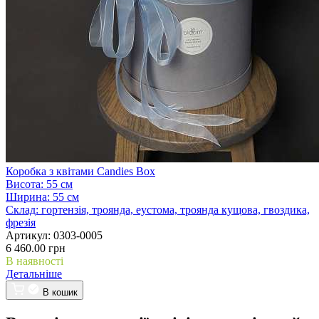
Коробка з квітами Candies Box
Висота:
55 см
Ширина:
55 см
Склад:
гортензія, троянда, еустома, троянда кущова, гвоздика,
фрезія
Артикул:
0303-0005
6 460.00 грн
В наявності
Детальніше
В кошик