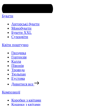
Букети
Авторські букети
Монобукети
Букети XXL
Cухоцвіти
Квіти поштучно
Гвоздика
Гортензія
Калла
Півонія
Троянда
Тюльпан
Еустома
Дивитися все
Композиції
Коробки з квітами
Кошики з квітами