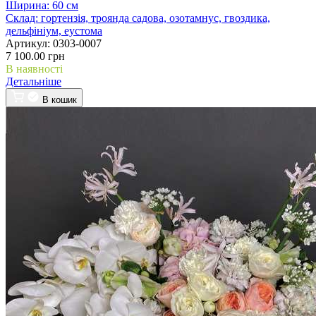
Ширина:
60 см
Склад:
гортензія, троянда садова, озотамнус, гвоздика,
дельфініум, еустома
Артикул:
0303-0007
7 100.00 грн
В наявності
Детальніше
В кошик