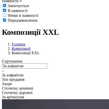
Наявність
Закінчується
В наявності
Немає в наявності
Передзамовлення
Композиції XXL
Головна
Композиції
Композиції XXL
Сортування:
За алфавітом
Топ продажів
Акція
Спочатку дешевші
Спочатку дорожчі
За артикулом