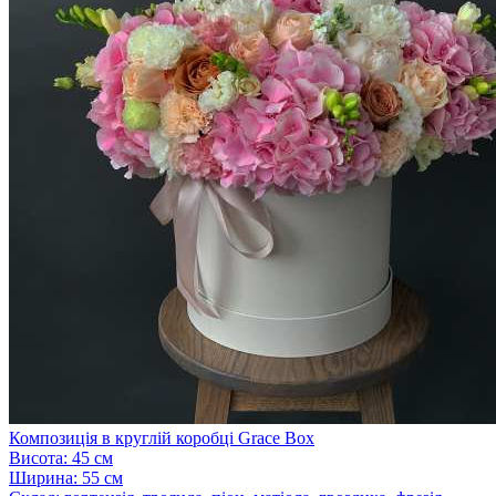
Композиція в круглій коробці Grace Box
Висота:
45 см
Ширина:
55 см