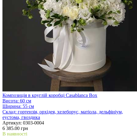
Композиція в круглій коробці Casablanca Box
Висота:
60 см
Ширина:
55 см
Склад:
гортензія, орхідея, хелеборус, матіола, дельфініум,
еустома, гвоздика
Артикул:
0303-0004
6 385.00 грн
В наявності