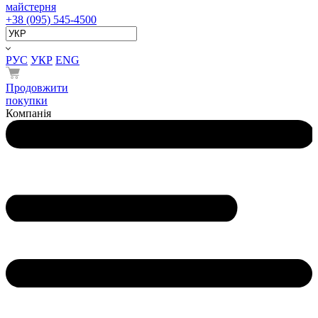
майстерня
+38 (095) 545-4500
РУС
УКР
ENG
Продовжити
покупки
Компанія