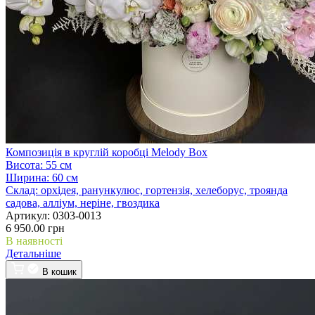
Композиція в круглій коробці Melody Box
Висота:
55 см
Ширина:
60 см
Склад:
орхідея, ранункулюс, гортензія, хелеборус, троянда
садова, алліум, неріне, гвоздика
Артикул:
0303-0013
6 950.00 грн
В наявності
Детальніше
В кошик