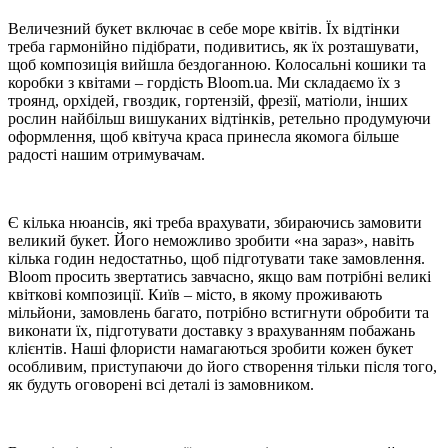
Величезний букет включає в себе море квітів. Їх відтінки
треба гармонійно підібрати, подивитись, як їх розташувати,
щоб композиція вийшла бездоганною. Колосальні кошики та
коробки з квітами – гордість Bloom.ua. Ми складаємо їх з
троянд, орхідей, гвоздик, гортензій, фрезії, матіоли, інших
рослин найбільш вишуканих відтінків, ретельно продумуючи
оформлення, щоб квітуча краса принесла якомога більше
радості нашим отримувачам.
Є кілька нюансів, які треба врахувати, збираючись замовити
великий букет. Його неможливо зробити «на зараз», навіть
кілька годин недостатньо, щоб підготувати таке замовлення.
Bloom просить звертатись завчасно, якщо вам потрібні великі
квіткові композиції. Київ – місто, в якому проживають
мільйони, замовлень багато, потрібно встигнути обробити та
виконати їх, підготувати доставку з врахуванням побажань
клієнтів. Наші флористи намагаються зробити кожен букет
особливим, приступаючи до його створення тільки після того,
як будуть оговорені всі деталі із замовником.