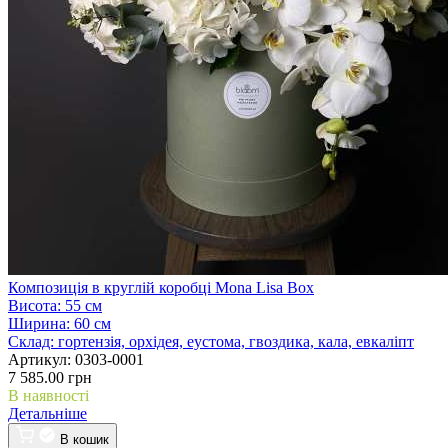
Композиція в круглій коробці Mona Lisa Box
Висота:
55 см
Ширина:
60 см
Склад:
гортензія, орхідея, еустома, гвоздика, кала, евкаліпт
Артикул:
0303-0001
7 585.00 грн
В наявності
Детальніше
В кошик