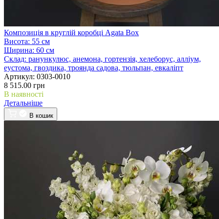
Композиція в круглій коробці Agata Box
Висота:
55 см
Ширина:
60 см
Склад:
ранункулюс, анемона, гортензія, хелеборус, алліум,
еустома, гвоздика, троянда садова, тюльпан, евкаліпт
Артикул:
0303-0010
8 515.00 грн
В наявності
Детальніше
В кошик