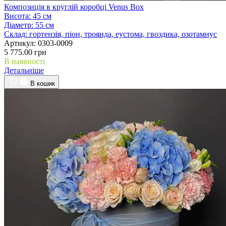
Композиція в круглій коробці Venus Box
Висота:
45 см
Діаметр:
55 см
Склад:
гортензія, піон, троянда, еустома, гвоздика, озотамнус
Артикул:
0303-0009
5 775.00 грн
В наявності
Детальніше
В кошик