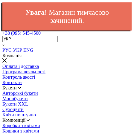
Увага!
Магазин тимчасово
зачинений.
+38 (095) 545-4500
РУС
УКР
ENG
Компанія
Оплата і доставка
Програма лояльності
Контроль якості
Контакти
Букети
Авторські букети
Монобукети
Букети XXL
Cухоцвіти
Квіти поштучно
Композиції
Коробки з квітами
Кошики з квітами