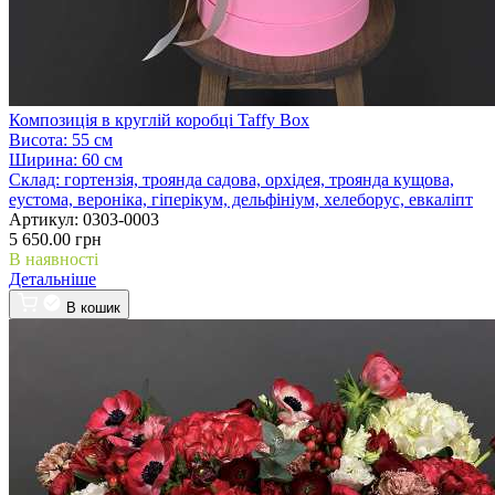
Композиція в круглій коробці Taffy Box
Висота:
55 см
Ширина:
60 см
Склад:
гортензія, троянда садова, орхідея, троянда кущова,
еустома, вероніка, гіперікум, дельфініум, хелеборус, евкаліпт
Артикул:
0303-0003
5 650.00 грн
В наявності
Детальніше
В кошик