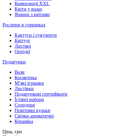
Композиції XXL
Квіти у вазах
Ящики з квітами
Рослини в горщиках
Кактуси і сукуленти
Квітучі
Листяні
Орхідеї
Подарунки
Вази
Косметика
М’які іграшки
Листівки
Подарункові сертифікати
Їстівні набори
Солодощі
Повітряні кульки
Свічки ароматичні
Кераміка
Ціна,
грн