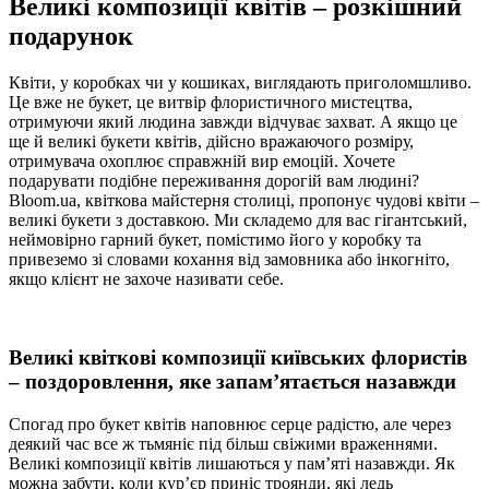
Великі композиції квітів – розкішний
подарунок
Квіти, у коробках чи у кошиках, виглядають приголомшливо.
Це вже не букет, це витвір флористичного мистецтва,
отримуючи який людина завжди відчуває захват. А якщо це
ще й великі букети квітів, дійсно вражаючого розміру,
отримувача охоплює справжній вир емоцій. Хочете
подарувати подібне переживання дорогій вам людині?
Bloom.ua, квіткова майстерня столиці, пропонує чудові квіти –
великі букети з доставкою. Ми складемо для вас гігантський,
неймовірно гарний букет, помістимо його у коробку та
привеземо зі словами кохання від замовника або інкогніто,
якщо клієнт не захоче називати себе.
Великі квіткові композиції київських флористів
– поздоровлення, яке запам’ятається назавжди
Спогад про букет квітів наповнює серце радістю, але через
деякий час все ж тьмяніє під більш свіжими враженнями.
Великі композиції квітів лишаються у пам’яті назавжди. Як
можна забути, коли кур’єр приніс троянди, які ледь