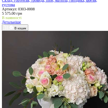
Склад:
гортензія, троянда, піон, матіола, гвоздика, фрезія,
еустома
Артикул:
0303-0008
5 575.00 грн
В наявності
Детальніше
В кошик