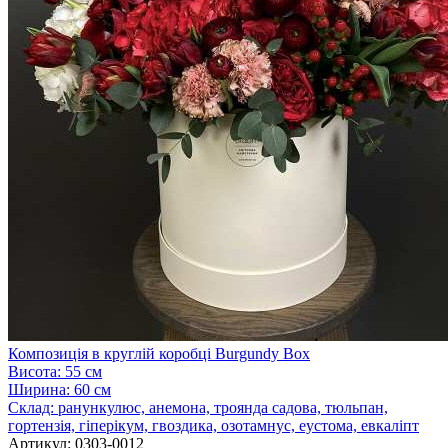
Композиція в круглій коробці Burgundy Box
Висота:
55 см
Ширина:
60 см
Склад:
ранункулюс, анемона, троянда садова, тюльпан,
гортензія, гіперікум, гвоздика, озотамнус, еустома, евкаліпт
Артикул:
0303-0012