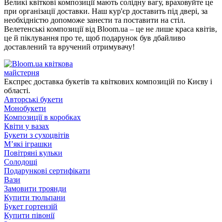
Великі квіткові композиції мають солідну вагу, враховуйте це
при організації доставки. Наш кур'єр доставить під двері, за
необхідністю допоможе занести та поставити на стіл.
Велетенські композиції від Bloom.ua – це не лише краса квітів,
це й піклування про те, щоб подарунок був дбайливо
доставлений та вручений отримувачу!
квіткова
майстерня
Експрес доставка букетів та квіткових композицій по Києву і
області.
Авторські букети
Монобукети
Композиції в коробках
Квіти у вазах
Букети з сухоцвітів
М’які іграшки
Повітряні кульки
Солодощі
Подарункові сертифікати
Вази
Замовити троянди
Купити тюльпани
Букет гортензій
Купити півонії