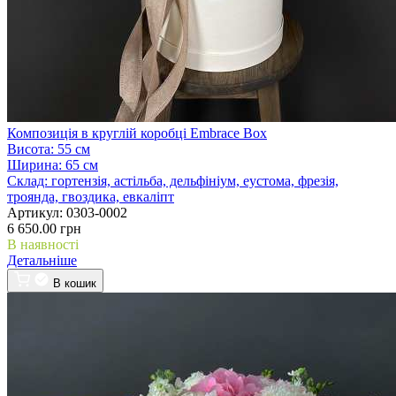
Композиція в круглій коробці Embrace Box
Висота:
55 см
Ширина:
65 см
Склад:
гортензія, астільба, дельфініум, еустома, фрезія,
троянда, гвоздика, евкаліпт
Артикул:
0303-0002
6 650.00 грн
В наявності
Детальніше
В кошик