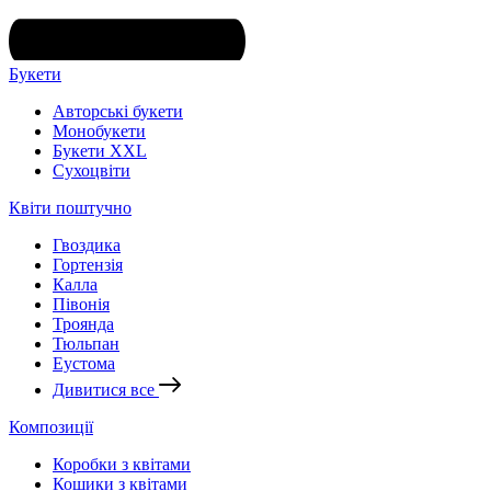
Букети
Авторські букети
Монобукети
Букети XXL
Cухоцвіти
Квіти поштучно
Гвоздика
Гортензія
Калла
Півонія
Троянда
Тюльпан
Еустома
Дивитися все
Композиції
Коробки з квітами
Кошики з квітами