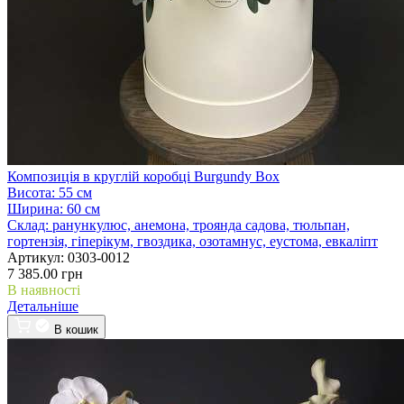
Композиція в круглій коробці Burgundy Box
Висота:
55 см
Ширина:
60 см
Склад:
ранункулюс, анемона, троянда садова, тюльпан,
гортензія, гіперікум, гвоздика, озотамнус, еустома, евкаліпт
Артикул:
0303-0012
7 385.00 грн
В наявності
Детальніше
В кошик