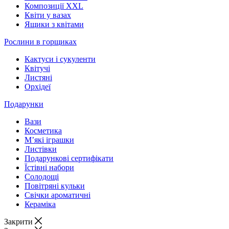
Композиції XXL
Квіти у вазах
Ящики з квітами
Рослини в горщиках
Кактуси і сукуленти
Квітучі
Листяні
Орхідеї
Подарунки
Вази
Косметика
М’які іграшки
Листівки
Подарункові сертифікати
Їстівні набори
Солодощі
Повітряні кульки
Свічки ароматичні
Кераміка
Закрити