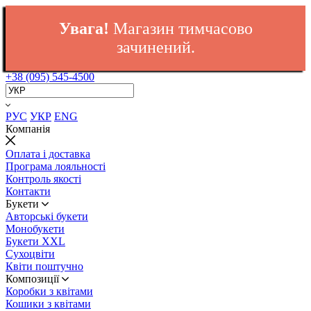
Увага!
Магазин тимчасово
зачинений.
+38 (095) 545-4500
РУС
УКР
ENG
Компанія
Оплата і доставка
Програма лояльності
Контроль якості
Контакти
Букети
Авторські букети
Монобукети
Букети XXL
Cухоцвіти
Квіти поштучно
Композиції
Коробки з квітами
Кошики з квітами