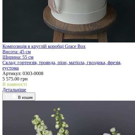
Композиція в круглій коробці Grace Box
Висота:
45 см
Ширина:
55 см
Склад:
гортензія, троянда, піон, матіола, гвоздика, фрезія,
еустома
Артикул:
0303-0008
5 575.00 грн
В наявності
Детальніше
В кошик