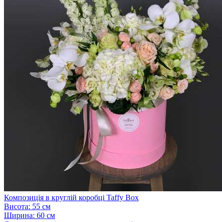
Композиція в круглій коробці Taffy Box
Висота:
55 см
Ширина:
60 см