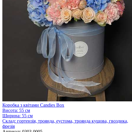
Коробка з квітами Candies Box
Висота:
55 см
Ширина:
55 см
Склад:
гортензія, троянда, еустома, троянда кущова, гвоздика,
фрезія
Артикул:
0303-0005