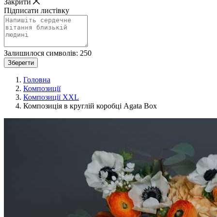
Закрити
Підписати листівку
Залишилося символів:
250
Зберегти
Головна
Композиції
Композиції XXL
Композиція в круглій коробці Agata Box