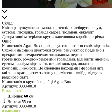
Склад
Квіти:
ранункулюс, анемона, гортензія, хелеборус, алліум,
еустома, гвоздика, троянда садова, тюльпан, евкаліпт
Декоративні матеріали:
кругла капелюшна коробка, стрічка
Опис
Композиція Agata Box причаровує соковитістю своїх відтінків.
Схожий на смачні шматочки хурми ранункулюс поєднано з
прекрасним помаранчевим тюльпаном, персиковою
гортензією, рожево-кремовими трояндами. Білі квіти: анемон,
еустома, алліум відтіняють яскраві кольори, додаючи
композиції ніжності. Це сповнена пахощами і фарбами літа
квіткова краса, разом з якою у приміщення ввійде відчуття
радісного свята.
Композиція в круглій коробці Agata Box
Артикул:
0303-0010
В наявності
Ширина:
60 см
Висота:
55 см
Артикул: 0303-0010
в наявності