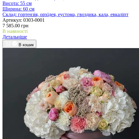
Висота:
55 см
Ширина:
60 см
Склад:
гортензія, орхідея, еустома, гвоздика, кала, евкаліпт
Артикул:
0303-0001
7 585.00 грн
В наявності
Детальніше
В кошик