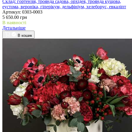
Склад:
гортензія, троянда садова, орхідея, троянда кущова,
еустома, вероніка, гіперікум, дельфініум, хелеборус, евкаліпт
Артикул:
0303-0003
5 650.00 грн
В наявності
Детальніше
В кошик