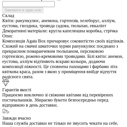
Замовити в один клік
Склад
Квіти:
ранункулюс, анемона, гортензія, хелеборус, алліум,
еустома, гвоздика, троянда садова, тюльпан, евкаліпт
Декоративні матеріали:
кругла капелюшна коробка, стрічка
Опис
Композиція Agata Box причаровує соковитістю своїх відтінків.
Схожий на смачні шматочки хурми ранункулюс поєднано з
прекрасним помаранчевим тюльпаном, персиковою
гортензією, рожево-кремовими трояндами. Білі квіти: анемон,
еустома, алліум відтіняють яскраві кольори, додаючи
композиції ніжності. Це сповнена пахощами і фарбами літа
квіткова краса, разом з якою у приміщення ввійде відчуття
радісного свята.
Гарантія якості
Працюємо виключно зі свіжими квітами від перевірених
постачальників. Збираємо букети безпосередньо перед
відправкою в день доставки.
Завжди вчасно
Наша служба доставки не тільки не змусить чекати на себе,