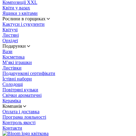
Композиції XXL
Квіти у вазах
Ящики з квітами
Рослини в горщиках
Кактуси і сукуленти
Квітучі
Листяні
Орхідеї
Подарунки
Вази
Косметика
М’які іграшки
Листівки
Подарункові сертифікати
Їстівні набори
Солодощі
Повітряні кульки
Свічки ароматичні
Кераміка
Компанія
Оплата і доставка
Програма лояльності
Контроль якості
Контакти
квіткова