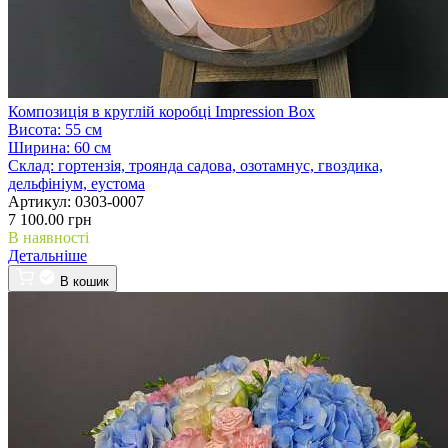
Композиція в круглій коробці Impression Box
Висота:
55 см
Ширина:
60 см
Склад:
гортензія, троянда садова, озотамнус, гвоздика,
дельфініум, еустома
Артикул:
0303-0007
7 100.00 грн
В наявності
Детальніше
В кошик