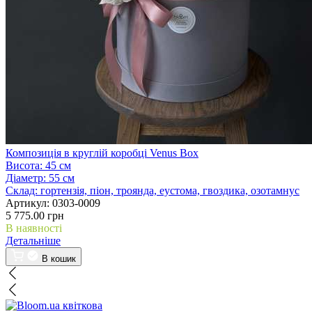
Композиція в круглій коробці Venus Box
Висота:
45 см
Діаметр:
55 см
Склад:
гортензія, піон, троянда, еустома, гвоздика, озотамнус
Артикул:
0303-0009
5 775.00 грн
В наявності
Детальніше
В кошик
квіткова