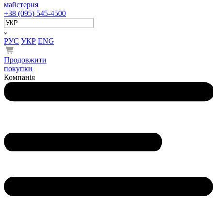
майстерня
+38 (095) 545-4500
РУС
УКР
ENG
Продовжити
покупки
Компанія