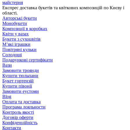
майстерня
Експрес доставка букетів та квіткових композицій по Києву і
області.
Авторські букети
Монобукети
Композиції в коробках
Квіти у вазах
Букети з сухоцвітів
М’які іграшки
Повітряні кульки
Солодощі
Подарункові сертифікати
Вази
Замовити троянди
Купити тюльпани
Букет гортензій
Купити півонії
Замовити еустоми
Blog
Оплата та доставка
Програма лояльности
Контроль якості
Договір оферти
Конфіденційність
Контакти