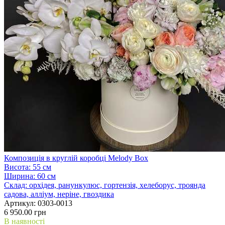
Композиція в круглій коробці Melody Box
Висота:
55 см
Ширина:
60 см
Склад:
орхідея, ранункулюс, гортензія, хелеборус, троянда
садова, алліум, неріне, гвоздика
Артикул:
0303-0013
6 950.00 грн
В наявності