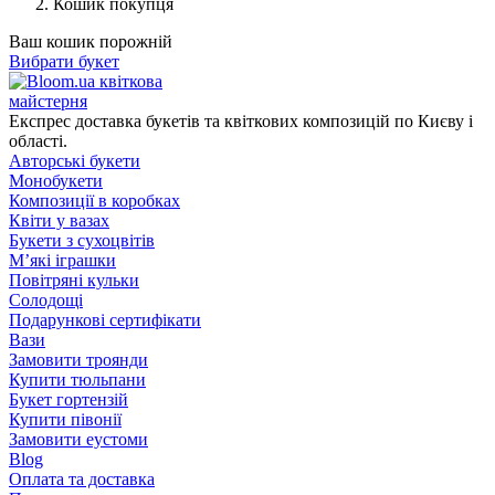
Кошик покупця
Ваш кошик порожній
Вибрати букет
квіткова
майстерня
Експрес доставка букетів та квіткових композицій по Києву і
області.
Авторські букети
Монобукети
Композиції в коробках
Квіти у вазах
Букети з сухоцвітів
М’які іграшки
Повітряні кульки
Солодощі
Подарункові сертифікати
Вази
Замовити троянди
Купити тюльпани
Букет гортензій
Купити півонії
Замовити еустоми
Blog
Оплата та доставка