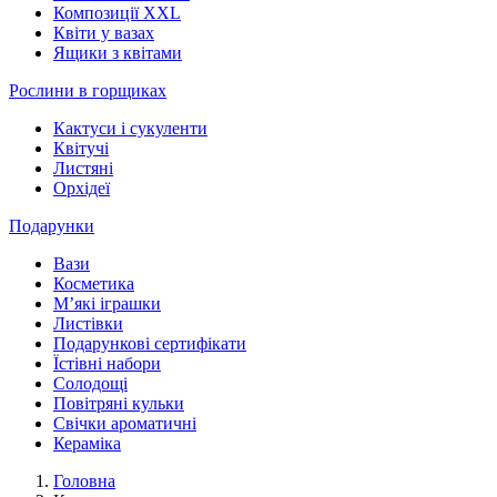
Композиції XXL
Квіти у вазах
Ящики з квітами
Рослини в горщиках
Кактуси і сукуленти
Квітучі
Листяні
Орхідеї
Подарунки
Вази
Косметика
М’які іграшки
Листівки
Подарункові сертифікати
Їстівні набори
Солодощі
Повітряні кульки
Свічки ароматичні
Кераміка
Головна