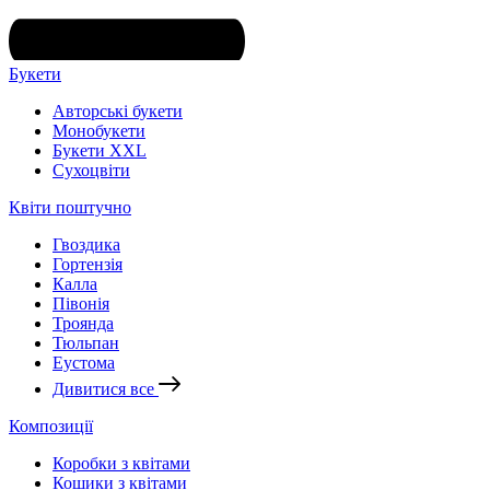
Букети
Авторські букети
Монобукети
Букети XXL
Cухоцвіти
Квіти поштучно
Гвоздика
Гортензія
Калла
Півонія
Троянда
Тюльпан
Еустома
Дивитися все
Композиції
Коробки з квітами
Кошики з квітами