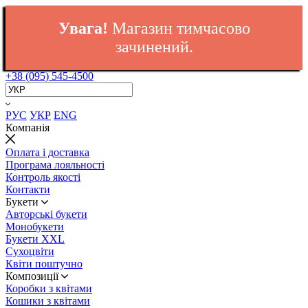
Увага!
Магазин тимчасово
зачинений.
+38 (095) 545-4500
РУС
УКР
ENG
Компанія
Оплата і доставка
Програма лояльності
Контроль якості
Контакти
Букети
Авторські букети
Монобукети
Букети XXL
Cухоцвіти
Квіти поштучно
Композиції
Коробки з квітами
Кошики з квітами