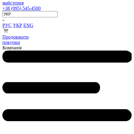
майстерня
+38 (095) 545-4500
РУС
УКР
ENG
Продовжити
покупки
Компанія