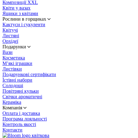
Композиції XXL
Квіти у вазах
Ящики з квітами
Рослини в горщиках
Кактуси і сукуленти
Квітучі
Листяні
Орхідеї
Подарунки
Вази
Косметика
М’які іграшки
Листівки
Подарункові сертифікати
Їстівні набори
Солодощі
Повітряні кульки
Свічки ароматичні
Кераміка
Компанія
Оплата і доставка
Програма лояльності
Контроль якості
Контакти
квіткова