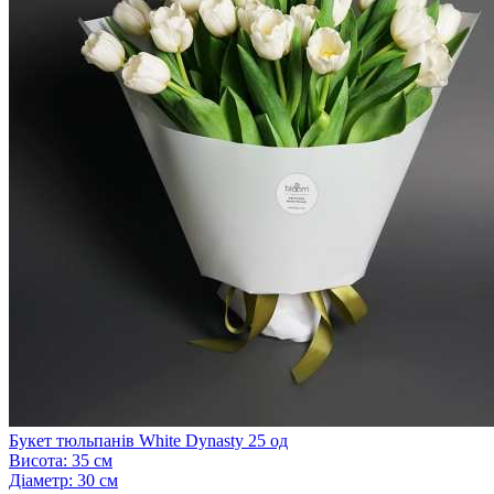
Букет тюльпанів White Dynasty 25 од
Висота:
35 см
Діаметр:
30 см