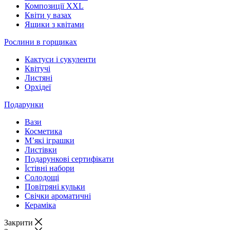
Композиції XXL
Квіти у вазах
Ящики з квітами
Рослини в горщиках
Кактуси і сукуленти
Квітучі
Листяні
Орхідеї
Подарунки
Вази
Косметика
М’які іграшки
Листівки
Подарункові сертифікати
Їстівні набори
Солодощі
Повітряні кульки
Свічки ароматичні
Кераміка
Закрити