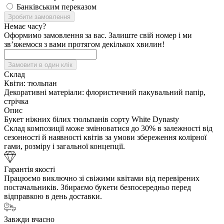
Банківським переказом
Зробити замовлення
Немає часу?
Оформимо замовлення за вас. Залиште свій номер і ми
зв’яжемося з вами протягом декількох хвилин!
Замовити в один клік
Склад
Квіти:
тюльпан
Декоративні матеріали:
флористичний пакувальний папір,
стрічка
Опис
Букет ніжних білих тюльпанів сорту White Dynasty
Склад композиції може змінюватися до 30% в залежності від
сезонності й наявності квітів за умови збереження колірної
гами, розміру і загальної концепції.
Гарантія якості
Працюємо виключно зі свіжими квітами від перевірених
постачальників. Збираємо букети безпосередньо перед
відправкою в день доставки.
Завжди вчасно