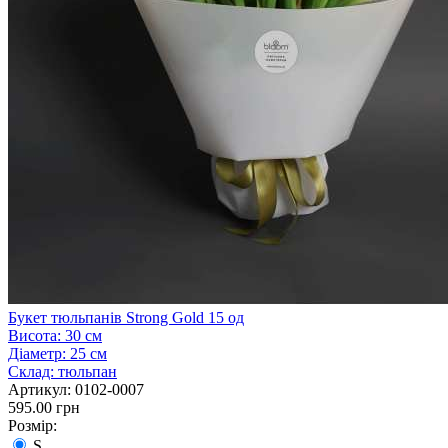
Букет тюльпанів Strong Gold 15 од
Висота:
30 см
Діаметр:
25 см
Склад:
тюльпан
Артикул:
0102-0007
595.00 грн
Розмір:
S