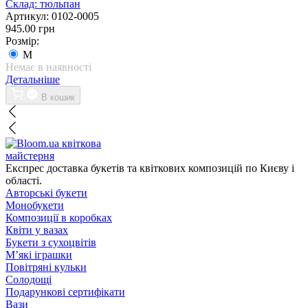
Склад:
тюльпан
Артикул:
0102-0005
945.00 грн
Розмір:
M
Немає в наявності
Детальніше
В кошик
квіткова
майстерня
Експрес доставка букетів та квіткових композицій по Києву і
області.
Авторські букети
Монобукети
Композиції в коробках
Квіти у вазах
Букети з сухоцвітів
М’які іграшки
Повітряні кульки
Солодощі
Подарункові сертифікати
Вази