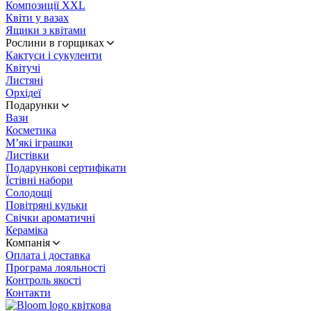
Композиції XXL
Квіти у вазах
Ящики з квітами
Рослини в горщиках
Кактуси і сукуленти
Квітучі
Листяні
Орхідеї
Подарунки
Вази
Косметика
М’які іграшки
Листівки
Подарункові сертифікати
Їстівні набори
Солодощі
Повітряні кульки
Свічки ароматичні
Кераміка
Компанія
Оплата і доставка
Програма лояльності
Контроль якості
Контакти
квіткова