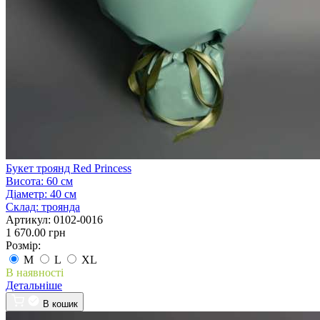
Букет троянд Red Princess
Висота:
60 см
Діаметр:
40 см
Склад:
троянда
Артикул:
0102-0016
1 670.00 грн
Розмір:
M
L
XL
В наявності
Детальніше
В кошик