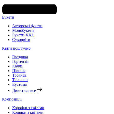
Букети
Авторські букети
Монобукети
Букети XXL
Cухоцвіти
Квіти поштучно
Гвоздика
Гортензія
Калла
Півонія
Троянда
Тюльпан
Еустома
Дивитися все
Композиції
Коробки з квітами
Кошики з квітами