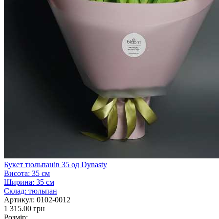
Букет тюльпанів 35 од Dynasty
Висота:
35 см
Ширина:
35 см
Склад:
тюльпан
Артикул:
0102-0012
1 315.00 грн
Розмір: