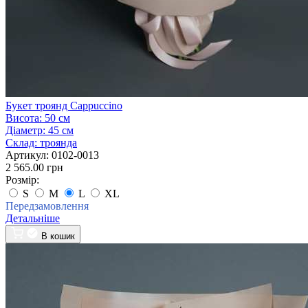
Букет троянд Cappuccino
Висота:
50 см
Діаметр:
45 см
Склад:
троянда
Артикул:
0102-0013
2 565.00 грн
Розмір:
S
M
L
XL
Передзамовлення
Детальніше
В кошик