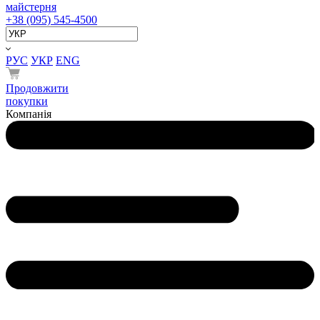
майстерня
+38 (095) 545-4500
РУС
УКР
ENG
Продовжити
покупки
Компанія