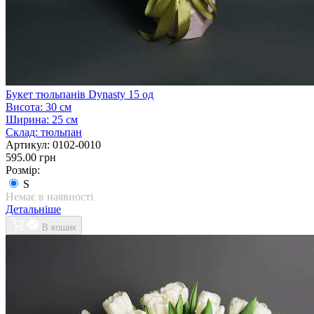
Букет тюльпанів Dynasty 15 од
Висота:
30 см
Ширина:
25 см
Склад:
тюльпан
Артикул:
0102-0010
595.00 грн
Розмір:
S
Немає в наявності
Детальніше
В кошик