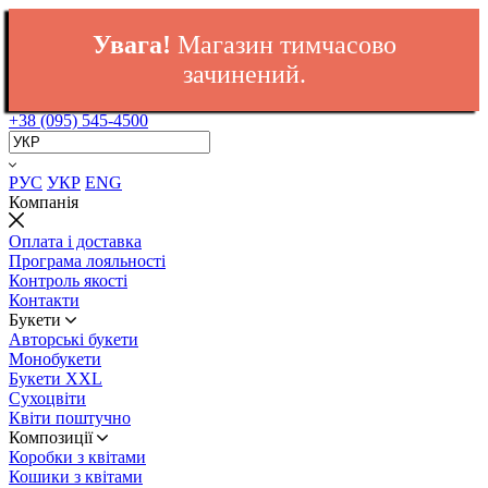
Увага!
Магазин тимчасово
зачинений.
+38 (095) 545-4500
РУС
УКР
ENG
Компанія
Оплата і доставка
Програма лояльності
Контроль якості
Контакти
Букети
Авторські букети
Монобукети
Букети XXL
Cухоцвіти
Квіти поштучно
Композиції
Коробки з квітами
Кошики з квітами