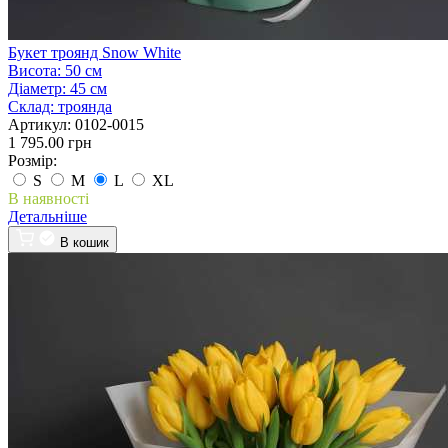
Букет троянд Snow White
Висота:
50 см
Діаметр:
45 см
Склад:
троянда
Артикул:
0102-0015
1 795.00 грн
Розмір:
S
M
L
XL
В наявності
Детальніше
В кошик