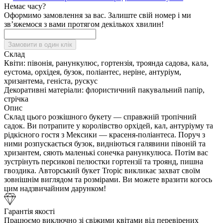
Немає часу?
Оформимо замовлення за вас. Залиште свій номер і ми
зв’яжемося з вами протягом декількох хвилин!
Замовити в один клік
Склад
Квіти:
півонія, ранункулюс, гортензія, троянда садова, кала,
еустома, орхідея, бузок, поліантес, неріне, антуріум,
хризантема, геніста, рускус
Декоративні матеріали:
флористичний пакувальний папір,
стрічка
Опис
Склад цього розкішного букету — справжній тропічний
садок. Ви потрапите у королівство орхідей, кал, антуріуму та
рідкісного гостя з Мексики — красеня-поліантеса. Поруч з
ними розпускається бузок, видніються галявини півоній та
хризантем, сяють маленькі сонечка ранункулюса. Потім вас
зустрінуть персикові пелюстки гортензії та троянд, пишна
гвоздика. Авторський букет Tropic викликає захват своїм
зовнішнім виглядом та розмірами. Ви можете вразити когось
цим надзвичайним дарунком!
Гарантія якості
Працюємо виключно зі свіжими квітами від перевірених