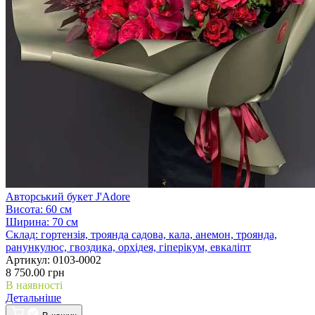
Авторський букет J'Adore
Висота:
60 см
Ширина:
70 см
Склад:
гортензія, троянда садова, кала, анемон, троянда,
ранункулюс, гвоздика, орхідея, гіперікум, евкаліпт
Артикул:
0103-0002
8 750.00 грн
В наявності
Детальніше