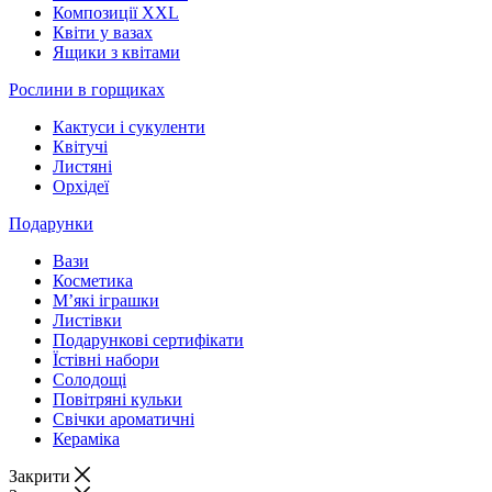
Композиції XXL
Квіти у вазах
Ящики з квітами
Рослини в горщиках
Кактуси і сукуленти
Квітучі
Листяні
Орхідеї
Подарунки
Вази
Косметика
М’які іграшки
Листівки
Подарункові сертифікати
Їстівні набори
Солодощі
Повітряні кульки
Свічки ароматичні
Кераміка
Закрити