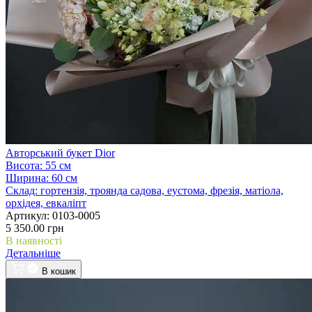
Авторський букет Dior
Висота:
55 см
Ширина:
60 см
Склад:
гортензія, троянда садова, еустома, фрезія, матіола,
орхідея, евкаліпт
Артикул:
0103-0005
5 350.00 грн
В наявності
Детальніше
В кошик