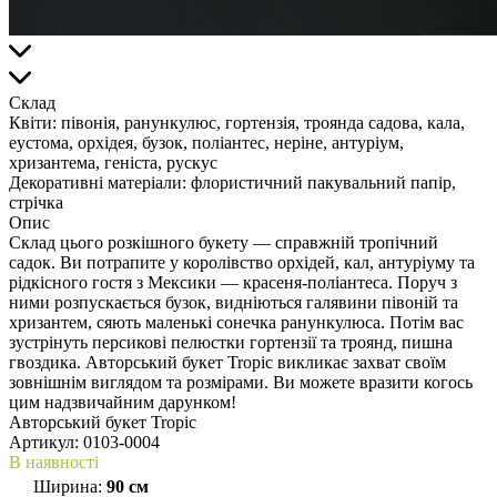
Склад
Квіти:
півонія, ранункулюс, гортензія, троянда садова, кала,
еустома, орхідея, бузок, поліантес, неріне, антуріум,
хризантема, геніста, рускус
Декоративні матеріали:
флористичний пакувальний папір,
стрічка
Опис
Склад цього розкішного букету — справжній тропічний
садок. Ви потрапите у королівство орхідей, кал, антуріуму та
рідкісного гостя з Мексики — красеня-поліантеса. Поруч з
ними розпускається бузок, видніються галявини півоній та
хризантем, сяють маленькі сонечка ранункулюса. Потім вас
зустрінуть персикові пелюстки гортензії та троянд, пишна
гвоздика. Авторський букет Tropic викликає захват своїм
зовнішнім виглядом та розмірами. Ви можете вразити когось
цим надзвичайним дарунком!
Авторський букет Tropic
Артикул:
0103-0004
В наявності
Ширина:
90 см