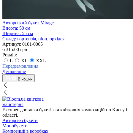
Авторський букет Mirage
Висота:
50 см
Ширина:
55 см
Склад:
гортензія, піон, орхідея
Артикул:
0101-0065
6 315.00 грн
Розмір:
L
XL
XXL
Передзамовлення
Детальніше
В кошик
квіткова
майстерня
Експрес доставка букетів та квіткових композицій по Києву і
області.
Авторські букети
Монобукети
Композиції в коробках