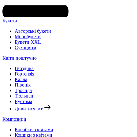
Букети
Авторські букети
Монобукети
Букети XXL
Cухоцвіти
Квіти поштучно
Гвоздика
Гортензія
Калла
Півонія
Троянда
Тюльпан
Еустома
Дивитися все
Композиції
Коробки з квітами
Кошики з квітами