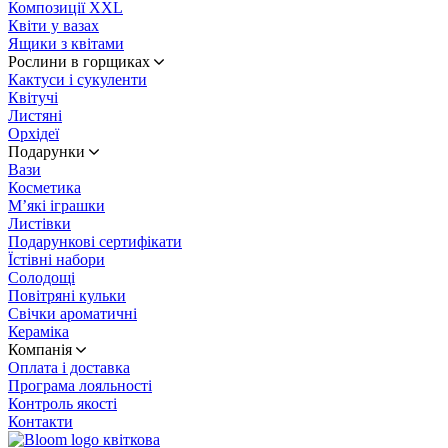
Композиції XXL
Квіти у вазах
Ящики з квітами
Рослини в горщиках
Кактуси і сукуленти
Квітучі
Листяні
Орхідеї
Подарунки
Вази
Косметика
М’які іграшки
Листівки
Подарункові сертифікати
Їстівні набори
Солодощі
Повітряні кульки
Свічки ароматичні
Кераміка
Компанія
Оплата і доставка
Програма лояльності
Контроль якості
Контакти
квіткова