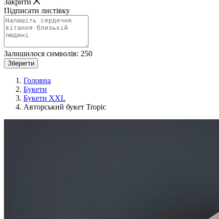
Закрити
Підписати листівку
Залишилося символів:
250
Зберегти
Головна
Букети
Букети XXL
Авторський букет Tropic