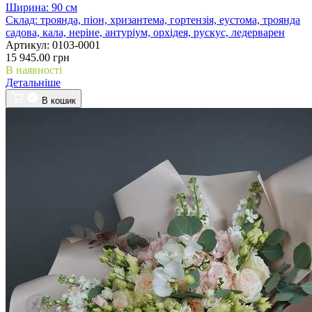
Ширина:
90 см
Склад:
троянда, піон, хризантема, гортензія, еустома, троянда
садова, кала, неріне, антуріум, орхідея, рускус, ледерварен
Артикул:
0103-0001
15 945.00 грн
В наявності
Детальніше
В кошик