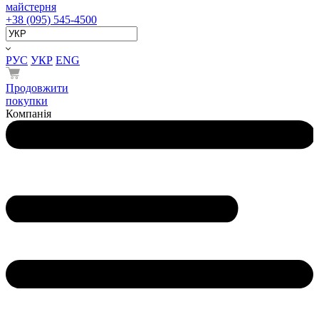
майстерня
+38 (095) 545-4500
РУС
УКР
ENG
Продовжити
покупки
Компанія