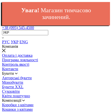
Увага!
Магазин тимчасово
зачинений.
+38 (095) 545-4500
РУС
УКР
ENG
Компанія
Оплата і доставка
Програма лояльності
Контроль якості
Контакти
Букети
Авторські букети
Монобукети
Букети XXL
Cухоцвіти
Квіти поштучно
Композиції
Коробки з квітами
Кошики з квітами