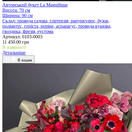
Авторський букет La Magnifique
Висота:
70 см
Ширина:
90 см
Склад:
троянда садова, гортензія, ранункулюс, бузок,
поліантес, геніста, неріне, аспарагус, троянда кущова,
гвоздика, фрезія, еустома
Артикул:
0103-0003
11 450.00 грн
В наявності
Детальніше
В кошик