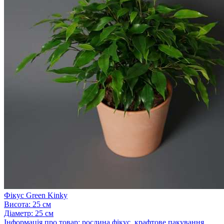
Фікус Green Kinky
Висота:
25 см
Діаметр:
25 см
Інформація про товар:
рослина фікус, крафтове пакування,