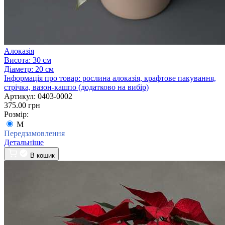
Алоказія
Висота:
30 см
Діаметр:
20 см
Інформація про товар:
рослина алоказія, крафтове пакування,
стрічка, вазон-кашпо (додатково на вибір)
Артикул:
0403-0002
375.00 грн
Розмір:
M
Передзамовлення
Детальніше
В кошик