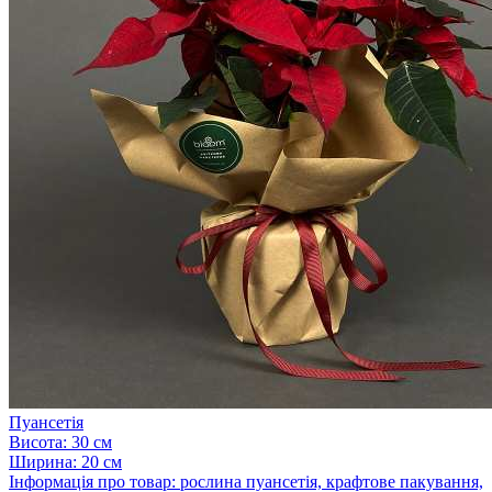
Пуансетія
Висота:
30 см
Ширина:
20 см
Інформація про товар:
рослина пуансетія, крафтове пакування,