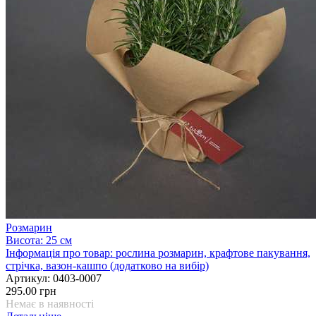
Розмарин
Висота:
25 см
Інформація про товар:
рослина розмарин, крафтове пакування,
стрічка, вазон-кашпо (додатково на вибір)
Артикул:
0403-0007
295.00 грн
Немає в наявності