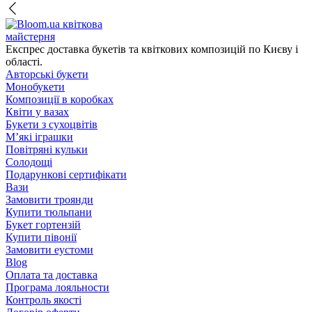
квіткова
майстерня
Експрес доставка букетів та квіткових композицій по Києву і
області.
Авторські букети
Монобукети
Композиції в коробках
Квіти у вазах
Букети з сухоцвітів
М’які іграшки
Повітряні кульки
Солодощі
Подарункові сертифікати
Вази
Замовити троянди
Купити тюльпани
Букет гортензій
Купити півонії
Замовити еустоми
Blog
Оплата та доставка
Програма лояльности
Контроль якості