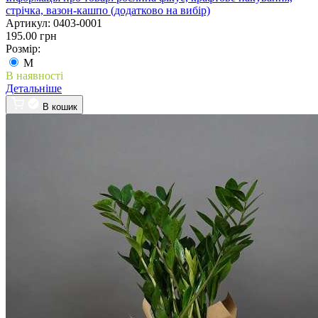
стрічка, вазон-кашпо (додатково на вибір)
Артикул:
0403-0001
195.00 грн
Розмір:
M
В наявності
Детальніше
В кошик