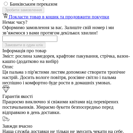
Банківським переказом
Зробити замовлення
Покласти товар в кошик та продовжити покупки
Немає часу?
Оформимо замовлення за вас. Залиште свій номер і ми
зв’яжемося з вами протягом декількох хвилин!
Замовити в один клік
Інформація про товар
Зміст:
рослина хамедорея, крафтове пакування, стрічка, вазон-
кашпо (додатково на вибір)
Опис
Ця пальма з пір'ястими листям допоможе створити тропічне
настрій. Досить вологе повітря, розсіяне світло і пальма
неспішно і комфортно буде рости в домашніх умовах.
Гарантія якості
Працюємо виключно зі свіжими квітами від перевірених
постачальників. Збираємо букети безпосередньо перед
відправкою в день доставки.
Завжди вчасно
Наша служба доставки не тільки не змусить чекати на себе,