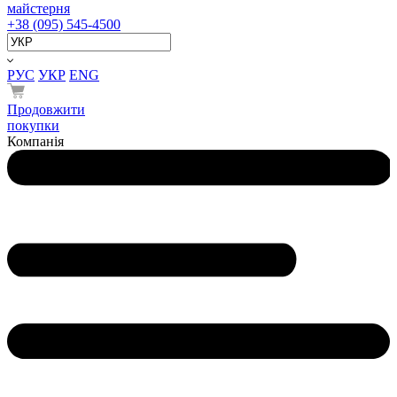
майстерня
+38 (095) 545-4500
РУС
УКР
ENG
Продовжити
покупки
Компанія