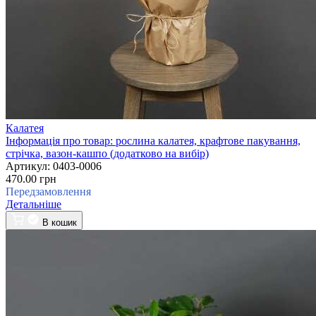
Калатея
Інформація про товар:
рослина калатея, крафтове пакування,
стрічка, вазон-кашпо (додатково на вибір)
Артикул:
0403-0006
470.00 грн
Передзамовлення
Детальніше
В кошик