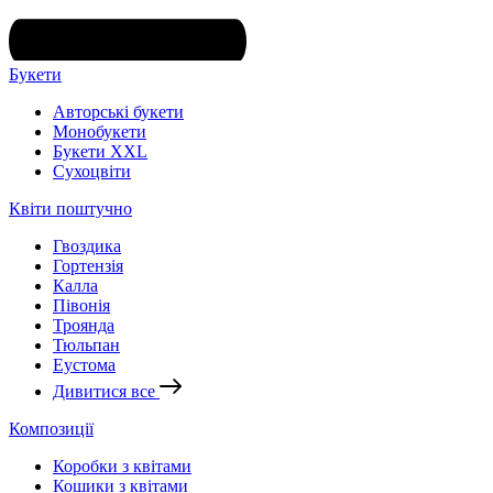
Букети
Авторські букети
Монобукети
Букети XXL
Cухоцвіти
Квіти поштучно
Гвоздика
Гортензія
Калла
Півонія
Троянда
Тюльпан
Еустома
Дивитися все
Композиції
Коробки з квітами
Кошики з квітами