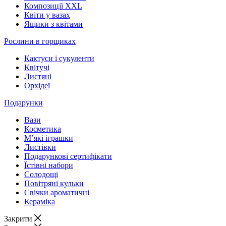
Композиції XXL
Квіти у вазах
Ящики з квітами
Рослини в горщиках
Кактуси і сукуленти
Квітучі
Листяні
Орхідеї
Подарунки
Вази
Косметика
М’які іграшки
Листівки
Подарункові сертифікати
Їстівні набори
Солодощі
Повітряні кульки
Свічки ароматичні
Кераміка
Закрити