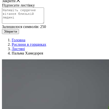
Закрити
Підписати листівку
Залишилося символів:
250
Зберегти
Головна
Рослини в горщиках
Листяні
Пальма Хамедорея