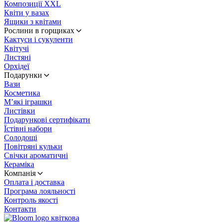
Композиції XXL
Квіти у вазах
Ящики з квітами
Рослини в горщиках
Кактуси і сукуленти
Квітучі
Листяні
Орхідеї
Подарунки
Вази
Косметика
М’які іграшки
Листівки
Подарункові сертифікати
Їстівні набори
Солодощі
Повітряні кульки
Свічки ароматичні
Кераміка
Компанія
Оплата і доставка
Програма лояльності
Контроль якості
Контакти
квіткова