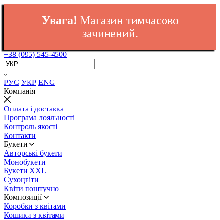
Увага!
Магазин тимчасово
зачинений.
+38 (095) 545-4500
РУС
УКР
ENG
Компанія
Оплата і доставка
Програма лояльності
Контроль якості
Контакти
Букети
Авторські букети
Монобукети
Букети XXL
Cухоцвіти
Квіти поштучно
Композиції
Коробки з квітами
Кошики з квітами