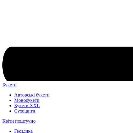
Букети
Авторські букети
Монобукети
Букети XXL
Cухоцвіти
Квіти поштучно
Гвоздика