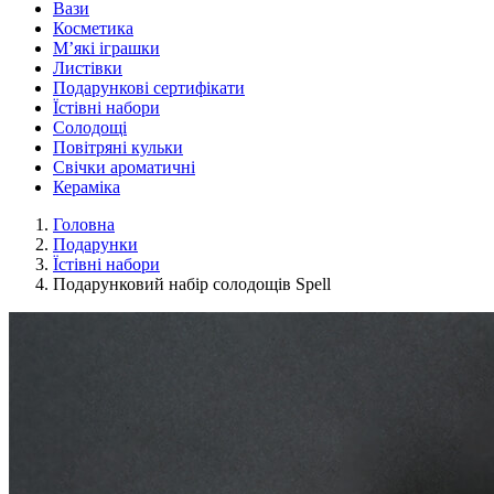
Вази
Косметика
М’які іграшки
Листівки
Подарункові сертифікати
Їстівні набори
Солодощі
Повітряні кульки
Свічки ароматичні
Кераміка
Головна
Подарунки
Їстівні набори
Подарунковий набір солодощів Spell