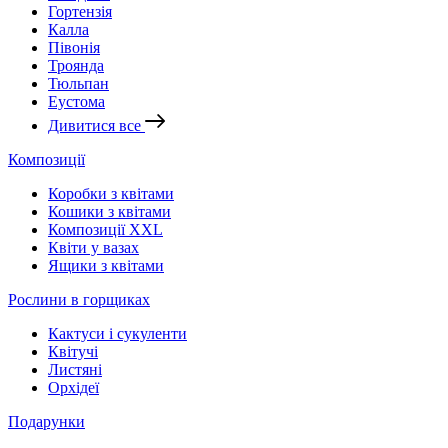
Гортензія
Калла
Півонія
Троянда
Тюльпан
Еустома
Дивитися все
Композиції
Коробки з квітами
Кошики з квітами
Композиції XXL
Квіти у вазах
Ящики з квітами
Рослини в горщиках
Кактуси і сукуленти
Квітучі
Листяні
Орхідеї
Подарунки