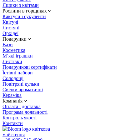
Ящики з квітами
Рослини в горщиках
Кактуси і сукуленти
Квітучі
Листяні
Орхідеї
Подарунки
Вази
Косметика
М’які іграшки
Листівки
Подарункові сертифікати
Їстівні набори
Солодощі
Повітряні кульки
Свічки ароматичні
Кераміка
Компанія
Оплата і доставка
Програма лояльності
Контроль якості
Контакти
квіткова
майстерня