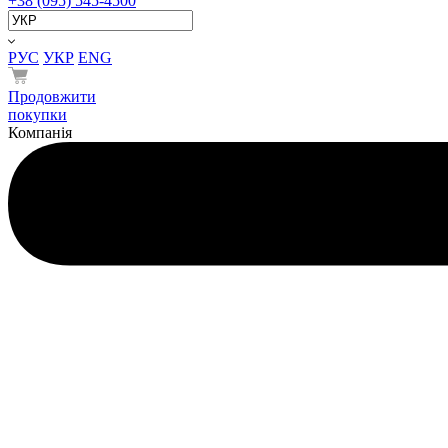
+38 (095) 545-4500
РУС
УКР
ENG
Продовжити
покупки
Компанія