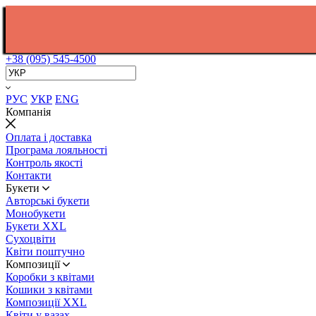
+38 (095) 545-4500
РУС
УКР
ENG
Компанія
Оплата і доставка
Програма лояльності
Контроль якості
Контакти
Букети
Авторські букети
Монобукети
Букети XXL
Cухоцвіти
Квіти поштучно
Композиції
Коробки з квітами
Кошики з квітами
Композиції XXL
Квіти у вазах